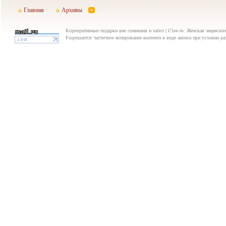
Главная
Архивы
Корпоративные подарки вне сомнения и забот | Claw.ru: Женская энциклоп
Разрешается частичное копирование контента в виде анонса при условии р