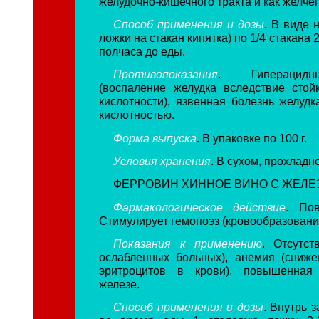
желудочно-кишечного тракта и как желче
Способ применения и дозы
. В виде 
ложки на стакан кипятка) по 1/4 стакана 2
полчаса до еды.
Противопоказания
. Гиперацидн
(воспаление желудка вследствие сто
кислотности), язвенная болезнь желуд
кислотностью.
Форма выпуска
. В упаковке по 100 г.
Условия хранения
. В сухом, прохладн
ФЕРРОВИН ХИННОЕ ВИНО С ЖЕЛЕЗОМ
Фармакологическое действие
. Пов
Стимулирует гемопоэз (кровообразовани
Показания к применению
. Отсутст
ослабленных больных), анемия (сниж
эритроцитов в крови), повышенная
железе.
Способ применения и дозы
. Внутрь з