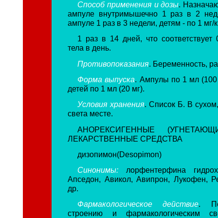
Способ применения и дозы
. Назнача
ампуле внутримышечно 1 раз в 2 нед
ампуле 1 раз в 3 недели, детям - по 1 мг/
1 раз в 14 дней, что соответствует 
тела в день.
Противопоказания
. Беременность, ра
Форма выпуска
. Ампулы по 1 мл (100
детей по 1 мл (20 мг).
Условия хранения
. Список Б. В сухо
света месте.
АНОРЕКСИГЕННЫЕ
(УГНЕТАЮЩИ
ЛЕКАРСТВЕННЫЕ СРЕДСТВА
дизопимон(Desopimon)
Синонимы:
лорфентерфина гидрохл
Апседон, Авикол, Авипрон, Лукофен, Р
др.
Фармакологическое действие
. П
строению и фармакологическим св