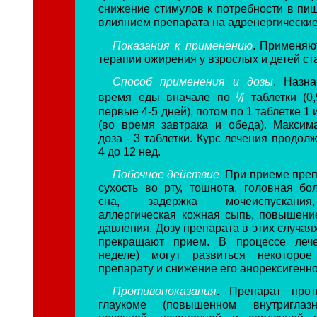
снижение стимулов к потребности в пищ
влиянием препарата на адренергические
Показания к применению
. Применяю
терапии ожирения у взрослых и детей ст
Способ применения и дозы
. Назн
l
время еды вначале по
/i
таблетки (0
первые 4-5 дней), потом по 1 таблетке 1 
(во время завтрака и обеда). Максим
доза - 3 таблетки. Курс лечения продол
4 до 12 нед.
Побочное действие
. При приеме пре
сухость во рту, тошнота, головная бол
сна, задержка мочеиспускания,
аллергическая кожная сыпь, повышени
давления. Дозу препарата в этих случа
прекращают прием. В процессе лече
неделе) могут развиться некоторо
препарату и снижение его анорексигенн
Противопоказания
. Препарат прот
глаукоме (повышенном внутриглазн