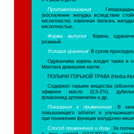
Противопоказания
. Гиперацидн
(воспаление желудка вследствие сто
кислотности), язвенная болезнь желуд
кислотностью.
Форма выпуска
. Корень одуванч
резаный.
Условия хранения
. В сухом прохладно
Одуванчика корень входит также в с
Монтана домашние капли .
ПОЛЫНИ ГОРЬКОЙ ТРАВА (Herba Absin
Содержит горькие вещества (абсинти
эфирное масло (0,5-2%), дубиль
флавоноид артемизетин и др.
Показания к применению
. В каче
повышающего аппетит и улучшающег
при понижении функции желудочно-кишеч
Способ применения и дозы
. За полча
в день настой (10,0:200,0) по стол