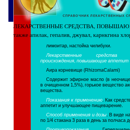
СПРАВОЧНИК ЛЕКАРСТВЕННЫХ С
ЛЕКАРСТВЕННЫЕ СРЕДСТВА, ПОВЫШАЮ
также апилак, гепалив, джувал, карнкгина хло
лимоитар, настойка чилибухи.
Лекарственные средства ра
происхождения, повышающие аппетит (
Аира корневище (RhizomaCalami)
Содержит эфирное масло (в неочищ
в очищенном 1,5%), горькое вещество а
вещества.
Показания к применению
. Как средс
аппетит и улучшающее пищеварение.
Способ применения и дозы
. В виде на
по 1/4 стакана 3 раза в день за полчаса 
Противопоказания
. Гиперацидн