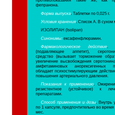
противопоказания такие же, как п
фепранона.
Форма выпуска
. Таблетки по 0,025 г.
Условия хранения
. Список А. В сухом 
ИЗОЛИПАН (Isolipan)
Синонимы:
ексафенфлюрамин.
Фармакологическое действие
. А
(подавляющее аппетит), серотонин
средство (вызывает торможение обра
увеличение высвобождения серотонина
амфетаминовых анорексигенных 
обладает психостимулирующим действи
повышения артериального давления.
Показания к применению
. Ожирени
резистентное (устойчивое) к ле
препаратами.
Способ применения и дозы
. Внутрь
по 1 капсуле, предпочтительно во время 
мес.