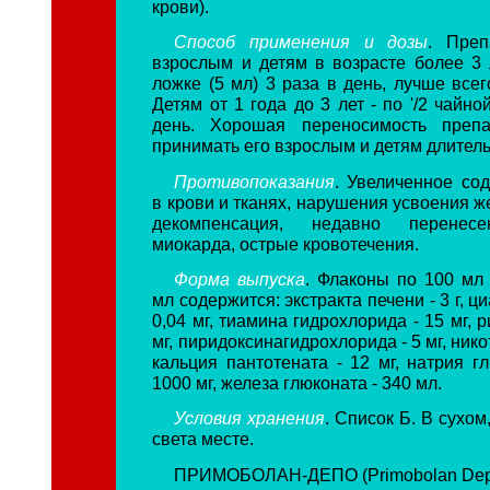
крови).
Способ применения и дозы
. Преп
взрослым и детям в возрасте более 3 
ложке (5 мл) 3 раза в день, лучше все
Детям от 1 года до 3 лет - по '/2 чайно
день. Хорошая переносимость препа
принимать его взрослым и детям длител
Противопоказания
. Увеличенное со
в крови и тканях, нарушения усвоения ж
декомпенсация, недавно перенес
миокарда, острые кровотечения.
Форма выпуска
.
Флаконы по 100 мл 
мл содержится: экстракта печени - 3 г, 
0,04 мг, тиамина гидрохлорида - 15 мг, 
мг, пиридоксинагидрохлорида - 5 мг, ник
кальция пантотената - 12 мг, натрия г
1000 мг, железа глюконата - 340 мл.
Условия хранения
. Список Б. В сухо
света месте.
ПРИМОБОЛАН-ДЕПО (Primobolan Dep