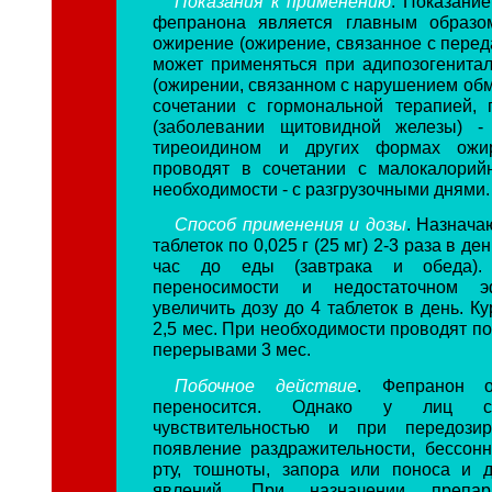
Показания к применению
. Показани
фепранона является главным образо
ожирение (ожирение, связанное с перед
может применяться при адипозогенита
(ожирении, связанном с нарушением обм
сочетании с гормональной терапией, 
(заболевании щитовидной железы) -
тиреоидином и других формах ожир
проводят в сочетании с малокалорий
необходимости - с разгрузочными днями.
Способ применения и дозы
. Назнача
таблеток по 0,025 г (25 мг) 2-3 раза в де
час до еды (завтрака и обеда)
переносимости и недостаточном 
увеличить дозу до 4 таблеток в день. Ку
2,5 мес. При необходимости проводят п
перерывами 3 мес.
Побочное действие
. Фепранон 
переносится. Однако у лиц с
чувствительностью и при передози
появление раздражительности, бессонн
рту, тошноты, запора или поноса и 
явлений. При назначении препа