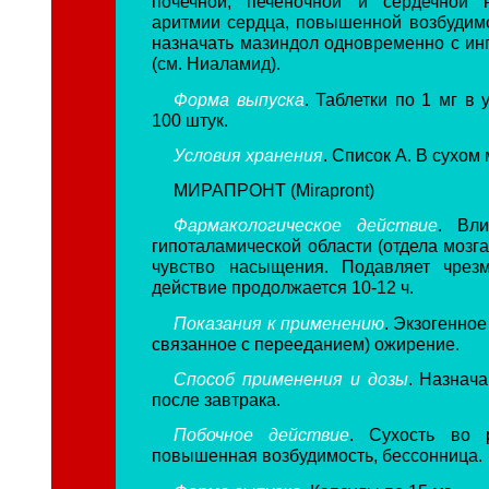
почечной, печеночной и сердечной н
аритмии сердца, повышенной возбудимо
назначать мазиндол одновременно с и
(см. Ниаламид).
Форма выпуска
. Таблетки по 1 мг в 
100 штук.
Условия хранения
. Список А. В сухом 
МИРАПРОНТ (Mirapront)
Фармакологическое действие
. Вл
гипоталамической области (отдела мозг
чувство насыщения. Подавляет чрезм
действие продолжается 10-12 ч.
Показания к применению
. Экзогенное
связанное с перееданием) ожирение.
Способ применения и дозы
. Назнач
после завтрака.
Побочное действие
. Сухость во р
повышенная возбудимость, бессонница.