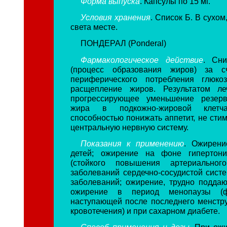
Форма выпуска
. Капсулы по 15 мг.
Условия хранения
. Список Б. В сухо
света месте.
ПОНДЕРАЛ (Ponderal)
Фармакологическое действие
. Сни
(процесс образования жиров) за с
периферического потребления глюкоз
расщепление жиров. Результатом ле
прогрессирующее уменьшение резер
жира в подкожно-жировой клетча
способностью понижать аппетит, не сти
центральную нервную систему.
Показания к применению
. Ожирени
детей; ожирение на фоне гипертони
(стойкого повышения артериальног
заболеваний сердечно-сосудистой систе
заболеваний; ожирение, трудно подда
ожирение в период менопаузы (ф
наступающей после последнего менстр
кровотечения) и при сахарном диабете.