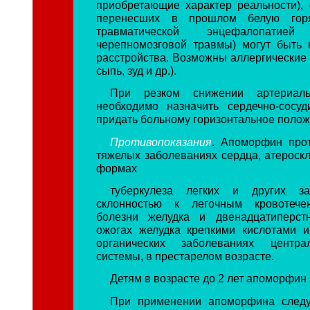
приобретающие характер реальности), 
перенесших в прошлом белую гор
травматической энцефалопатией
черепномозговой травмы) могут быть 
расстройства. Возможны аллергические 
сыпь, зуд и др.).
При резком снижении артериаль
необходимо назначить сердечно-сосуд
придать больному горизонтальное полож
Противопоказания
. Апоморфин про
тяжелых заболеваниях сердца, атероскл
формах
туберкулеза легких и других за
склонностью к легочным кровотече
болезни желудка и двенадцатиперст
ожогах желудка крепкими кислотами 
органических заболеваниях центра
системы, в престарелом возрасте.
Детям в возрасте до 2 лет апоморфин 
При применении апоморфина следуе