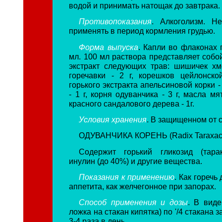
водой и принимать натощак до завтрака.
Противопоказания
. Алкоголизм. Н
применять в период кормления грудью.
Форма выпуска
. Капли во флаконах 
мл. 100 мл раствора представляет собо
экстракт следующих трав: шишичек хме
горечавки - 2 г, корешков цейлонско
горького экстракта апельсиновой корки -
- 1 г, корня одуванчика - 3 г, масла мя
красного сандалового дерева - 1г.
Условия хранения
. В защищенном от с
ОДУВАНЧИКА КОРЕНЬ (Radix Taraxac
Содержит горький гликозид (тарак
инулин (до 40%) и другие вещества.
Показания к применению
. Как горечь
аппетита, как желчегонное при запорах.
Способ применения и дозы
. В виде
ложка на стакан кипятка) по '/4 стакана 
3-4 раза в день.