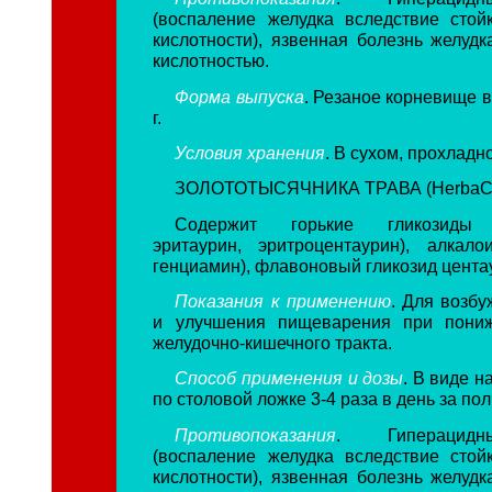
(воспаление желудка вследствие сто
кислотности), язвенная болезнь желуд
кислотностью.
Форма выпуска
. Резаное корневище в
г.
Условия хранения
. В сухом, прохладн
ЗОЛОТОТЫСЯЧНИКА ТРАВА (HerbaCen
Содержит горькие гликозиды (
эритаурин, эритроцентаурин), алкало
генциамин), флавоновый гликозид цента
Показания к применению
. Для возбу
и улучшения пищеварения при пони
желудочно-кишечного тракта.
Способ применения и дозы
. В виде на
по столовой ложке 3-4 раза в день за по
Противопоказания
. Гиперацидн
(воспаление желудка вследствие сто
кислотности), язвенная болезнь желуд