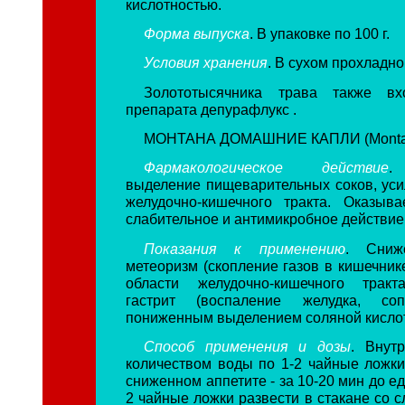
кислотностью.
Форма выпуска
. В упаковке по 100 г.
Условия хранения
. В сухом прохладно
Золототысячника трава также вх
препарата депурафлукс .
МОНТАНА ДОМАШНИЕ КАПЛИ (Monta
Фармакологическое действие
.
выделение пищеварительных соков, уси
желудочно-кишечного тракта. Оказыва
слабительное и антимикробное действие
Показания к применению
. Сниж
метеоризм (скопление газов в кишечник
области желудочно-кишечного тракт
гастрит (воспаление желудка, соп
пониженным выделением соляной кисло
Способ применения и дозы
. Внут
количеством воды по 1-2 чайные ложки
сниженном аппетите - за 10-20 мин до ед
2 чайные ложки развести в стакане со с