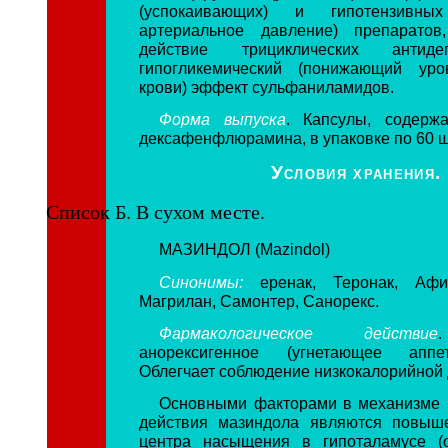
(успокаивающих) и гипотензивны
артериальное давление) препаратов,
действие трициклических антид
гипогликемический (понижающий ур
крови) эффект сульфаниламидов.
Форма выпуска
. Капсулы, содер
дексафенфлюрамина, в упаковке по 60 ш
Условия хранения.
Список Б. В сухом месте.
МАЗИНДОЛ (Mazindol)
Синонимы:
еренак, Теронак, Афил
Магрилан, Самонтер, Санорекс.
Фармакологическое действие
анорексигенное (угнетающее аппет
Облегчает соблюдение низкокалорийной 
Основными факторами в механизме 
действия мазиндола являются повыше
центра насыщения в гипоталамусе (о