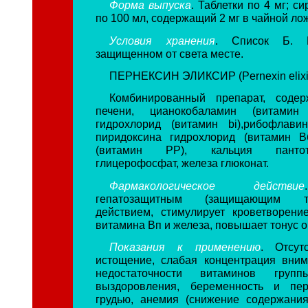
Форма выпуска
. Таблетки по 4 мг; с
по 100 мл, содержащий 2 мг в чайной лож
Условия хранения
. Список Б. В
защищенном от света месте.
ПЕРНЕКСИН ЭЛИКСИР (Pernexin elixi
Комбинированный препарат, содер
печени, цианокобаламин (витамин
гидрохлорид (витамин bi),рибофлави
пиридоксина гидрохлорид (витамин В
(витамин РР), кальция пантот
глицерофосфат, железа глюконат.
Фармакологическое действие
гепатозащитным (защищающим т
действием, стимулирует кроветворен
витамина Вп и железа, повышает тонус о
Показания к применению
. Отсут
истощение, слабая концентрация вни
недостаточности витаминов гру
выздоровления, беременность и пе
грудью, анемия (снижение содержани