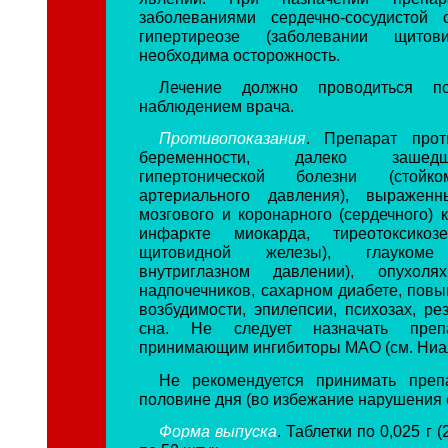
заболеваниями сердечно-сосудистой
гипертиреозе (заболевании щитов
необходима осторожность.
Лечение должно проводиться п
наблюдением врача.
Противопоказания
. Препарат прот
беременности, далеко заше
гипертонической болезни (стой
артериального давления), выражен
мозгового и коронарного (сердечного) 
инфаркте миокарда, тиреотоксикоз
щитовидной железы), глаукоме
внутриглазном давлении), опухол
надпочечников, сахарном диабете, пов
возбудимости, эпилепсии, психозах, ре
сна. Не следует назначать преп
принимающим ингибиторы МАО (см. Ниа
Не рекомендуется принимать преп
половине дня (во избежание нарушения 
Форма выпуска
. Таблетки по 0,025 г (