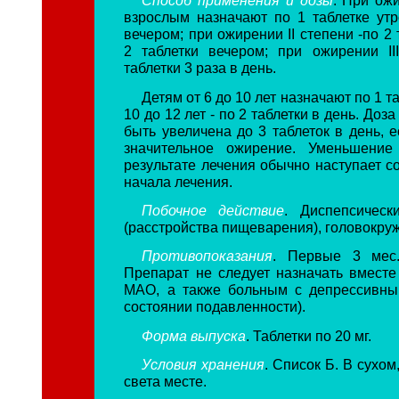
Способ применения и дозы
. При ож
взрослым назначают по 1 таблетке утр
вечером; при ожирении II степени -по 2 
2 таблетки вечером; при ожирении II
таблетки 3 раза в день.
Детям от 6 до 10 лет назначают по 1 та
10 до 12 лет - по 2 таблетки в день. Доз
быть увеличена до 3 таблеток в день, 
значительное ожирение. Уменьшени
результате лечения обычно наступает со
начала лечения.
Побочное действие
. Диспепсическ
(расстройства пищеварения), головокру
Противопоказания
. Первые 3 мес.
Препарат не следует назначать вместе
МАО, а также больным с депрессивны
состоянии подавленности).
Форма выпуска
. Таблетки по 20 мг.
Условия хранения
. Список Б. В сухо
света месте.