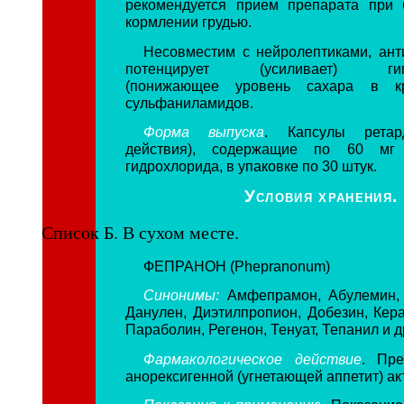
рекомендуется прием препарата при 
кормлении грудью.
Несовместим с нейролептиками, ант
потенцирует (усиливает) гипог
(понижающее уровень сахара в кр
сульфаниламидов.
Форма выпуска
. Капсулы ретард
действия), содержащие по 60 мг
гидрохлорида, в упаковке по 30 штук.
Условия хранения.
Список Б. В сухом месте.
ФЕПРАНОН (Phepranonum)
Синонимы:
Амфепрамон, Абулемин, 
Данулен, Диэтилпропион, Добезин, Кера
Параболин, Регенон, Тенуат, Тепанил и д
Фармакологическое действие
. Пре
анорексигенной (угнетающей аппетит) ак