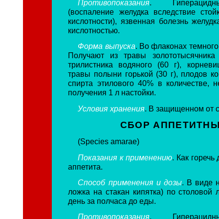
Противопоказания
. Гиперацидн
(воспаление желудка вследствие сто
кислотности), язвенная болезнь желуд
кислотностью.
Форма выпуска
. Во флаконах темного
Получают из травы золототысячника 
трилистника водяного (60 г), корневи
травы полыни горькой (30 г), плодов ко
спирта этилового 40% в количестве, 
получения 1 л настойки.
Условия хранения
. В защищенном от с
СБОР АППЕТИТН
(Species amarae)
Показания к применению
. Как горечь
аппетита.
Способ применения и дозы
. В виде 
ложка на стакан кипятка) по столовой 
день за полчаса до еды.
Противопоказания
. Гиперацидн