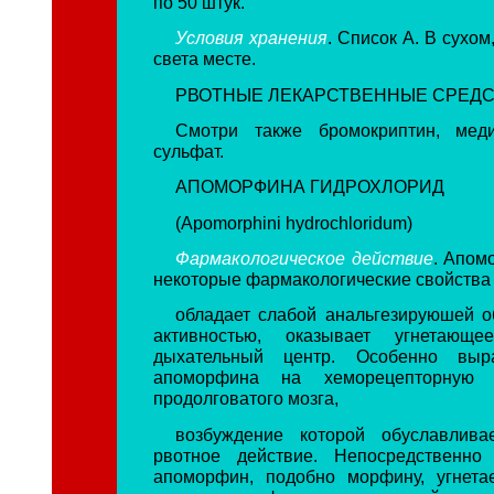
по 50 штук.
Условия хранения
. Список А. В сухо
света месте.
РВОТНЫЕ ЛЕКАРСТВЕННЫЕ СРЕДС
Смотри также бромокриптин, меди
сульфат.
АПОМОРФИНА ГИДРОХЛОРИД
(Apomorphini hydrochloridum)
Фармакологическое действие
. Апом
некоторые фармакологические свойства
обладает слабой анальгезируюшей 
активностью, оказывает угнетающ
дыхательный центр. Особенно выр
апоморфина на хеморецепторную 
продолговатого мозга,
возбуждение которой обуславлива
рвотное действие. Непосредственно
апоморфин, подобно морфину, угнета