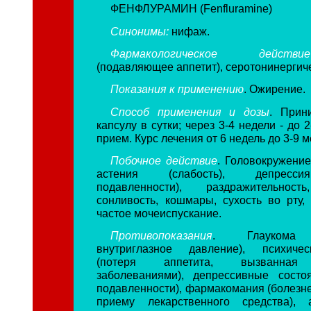
ФЕНФЛУРАМИН (Fenfluramine)
Синонимы:
нифаж.
Фармакологическое действие
(подавляющее аппетит), серотонинергич
Показания к применению
. Ожирение.
Способ применения и дозы
. Прин
капсулу в сутки; через 3-4 недели - до 
прием. Курс лечения от 6 недель до 3-9 
Побочное действие
. Головокружение
астения (слабость), депресси
подавленности), раздражительност
сонливость, кошмары, сухость во рту, 
частое мочеиспускание.
Противопоказания
. Глаукома 
внутриглазное давление), психиче
(потеря аппетита, вызванная 
заболеваниями), депрессивные состо
подавленности), фармакомания (болезне
приему лекарственного средства), 