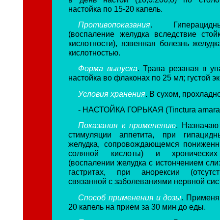
настойка по 15-20 капель.
Противопоказания
. Гиперацидн
(воспаление желудка вследствие сто
кислотности), язвенная болезнь желуд
кислотностью.
Форма выпуска
. Трава резаная в уп
настойка во флаконах по 25 мл; густой эк
Условия хранения
. В сухом, прохладн
- НАСТОЙКА ГОРЬКАЯ (Tinctura amara
Показания к применению
. Назначаю
стимуляции аппетита, при гипацидн
желудка, сопровождающемся понижен
соляной кислоты) и хронических
(воспалении желудка с истончением сли
гастритах, при анорексии (отсутст
связанной с заболеваниями нервной сист
Способ применения и дозы
. Применя
20 капель на прием за 30 мин до еды.