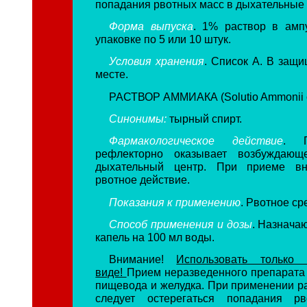
попадания рвотных масс в дыхательные 
Форма выпуска
. 1% раствор в амп
упаковке по 5 или 10 штук.
Условия хранения
. Список А. В защи
месте.
РАСТВОР АММИАКА (Solutio Ammonii c
Синонимы:
тырный спирт.
Фармакологическое действие
. П
рефлекторно оказывает возбуждающ
дыхательный центр. При приеме вн
рвотное действие.
Показания к применению
. Рвотное ср
Способ применения и дозы
. Назначаю
капель на 100 мл воды.
Внимание!
Использовать только
виде!
Прием неразведенного препарата
пищевода и желудка. При применении р
следует остерегаться попадания р