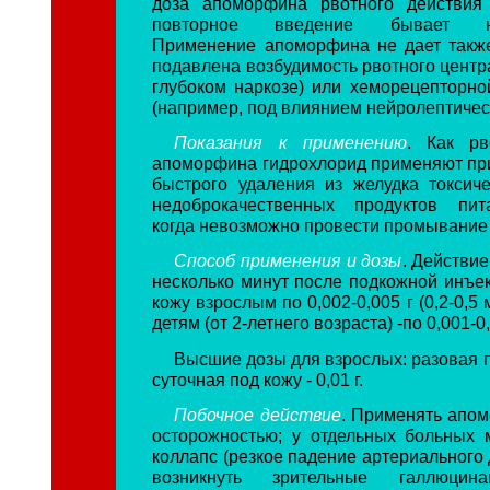
доза апоморфина рвотного действия 
повторное введение бывает не
Применение апоморфина не дает такж
подавлена возбудимость рвотного центр
глубоком наркозе) или хеморецепторно
(например, под влиянием нейролептичес
Показания к применению
. Как рв
апоморфина гидрохлорид применяют пр
быстрого удаления из желудка токсич
недоброкачественных продуктов пит
когда невозможно провести промывание 
Способ применения и дозы
. Действие
несколько минут после подкожной инъек
кожу взрослым по 0,002-0,005 г (0,2-0,5
детям (от 2-летнего возраста) -по 0,001-0,
Высшие дозы для взрослых: разовая под
суточная под кожу - 0,01 г.
Побочное действие
. Применять апом
осторожностью; у отдельных больных 
коллапс (резкое падение артериального 
возникнуть зрительные галлюцина