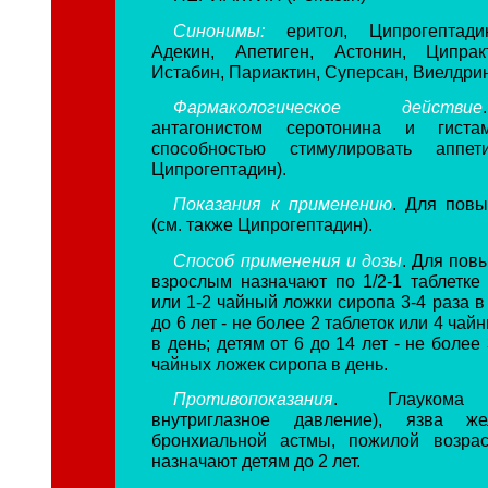
Синонимы:
еритол, Ципрогептадин
Адекин, Апетиген, Астонин, Ципрак
Истабин, Париактин, Суперсан, Виелдрин
Фармакологическое действие
антагонистом серотонина и гистам
способностью стимулировать аппет
Ципрогептадин).
Показания к применению
. Для пов
(см. также Ципрогептадин).
Способ применения и дозы
. Для пов
взрослым назначают по 1/2-1 таблетке 
или 1-2 чайный ложки сиропа 3-4 раза в 
до 6 лет - не более 2 таблеток или 4 ча
в день; детям от 6 до 14 лет - не более
чайных ложек сиропа в день.
Противопоказания
. Глаукома 
внутриглазное давление), язва же
бронхиальной астмы, пожилой возрас
назначают детям до 2 лет.