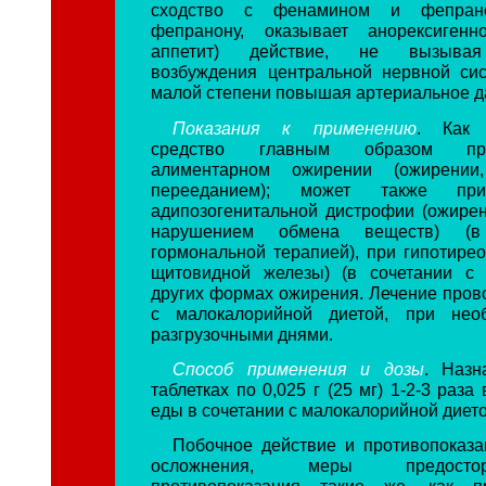
сходство с фенамином и фепран
фепранону, оказывает анорексигенн
аппетит) действие, не вызывая
возбуждения центральной нервной си
малой степени повышая артериальное д
Показания к применению
. Как 
средство главным образом пр
алиментарном ожирении (ожирении
перееданием); может также при
адипозогенитальной дистрофии (ожирен
нарушением обмена веществ) (в
гормональной терапией), при гипотирео
щитовидной железы) (в сочетании с 
других формах ожирения. Лечение прово
с малокалорийной диетой, при нео
разгрузочными днями.
Способ применения и дозы
. Назн
таблетках по 0,025 г (25 мг) 1-2-3 раза
еды в сочетании с малокалорийной дието
Побочное действие и противопоказ
осложнения, меры предост