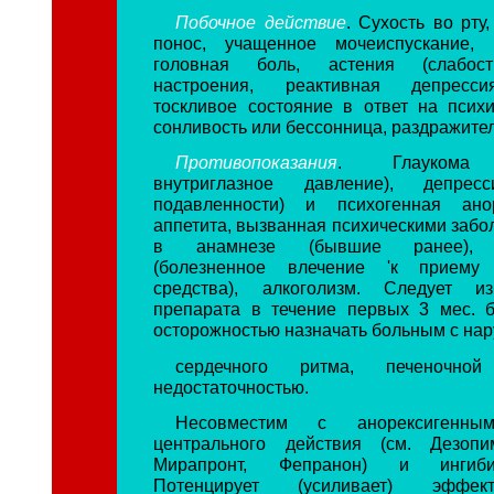
Побочное действие
. Сухость во рту,
понос, учащенное мочеиспускание, г
головная боль, астения (слабост
настроения, реактивная депрессия
тоскливое состояние в ответ на психи
сонливость или бессонница, раздражител
Противопоказания
. Глаукома 
внутриглазное давление), депресс
подавленности) и психогенная ано
аппетита, вызванная психическими забо
в анамнезе (бывшие ранее), 
(болезненное влечение 'к приему 
средства), алкоголизм. Следует и
препарата в течение первых 3 мес. 
осторожностью назначать больным с на
сердечного ритма, печеночно
недостаточностью.
Несовместим с анорексигенны
центрального действия (см. Дезопи
Мирапронт, Фепранон) и ингиб
Потенцирует (усиливает) эффек