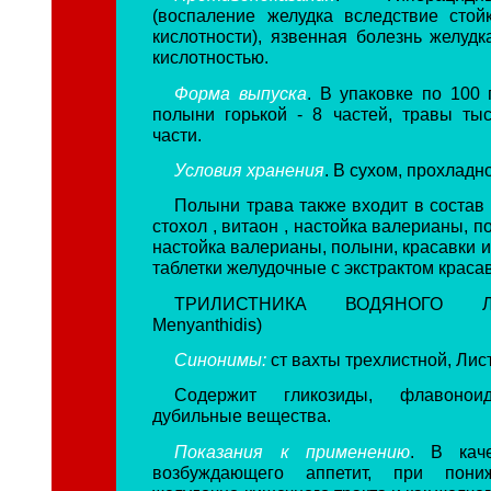
(воспаление желудка вследствие сто
кислотности), язвенная болезнь желуд
кислотностью.
Форма выпуска
. В упаковке по 100 
полыни горькой - 8 частей, травы тыс
части.
Условия хранения
. В сухом, прохладн
Полыни трава также входит в состав
стохол , витаон , настойка валерианы, п
настойка валерианы, полыни, красавки и
таблетки желудочные с экстрактом красав
ТРИЛИСТНИКА ВОДЯНОГО ЛИ
Menyanthidis)
Синонимы:
ст вахты трехлистной, Лис
Содержит гликозиды, флавоно
дубильные вещества.
Показания к применению
. В каче
возбуждающего аппетит, при пони