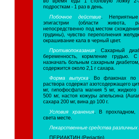
во время еды 1 столовую ложку 2-
подросткам - 1 раз в день.
Побочное действие
. Неприятны
эпигастрии (области живота, ра
непосредственно под местом схождения
грудины), чувство переполнения желудк
окрашивание кала в черный цвет.
Противопоказания
. Сахарный диаб
беременность, кормление грудью. С
назначать больным сахарным диабетом, 
содержится около 2,1 г сахара.
Форма выпуска
. Во флаконах по
раствора содержат азотсодержащего цит
мг, гипофосфата магния 5 мг, жидкого 
500 мг, настоя кожуры апельсина (Aurant
сахара 200 мг, вина до 100 г.
Условия хранения
. В прохладном,
света месте.
Лекарственные средства
различных 
ПЕРИАКТИН (Periactin)