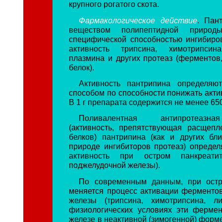
крупного рогатого скота.
Фармакологическое действие
. Пан
веществом полипептидной природ
специфической способностью ингибиров
активность трипсина, химотрипсина
плазмина и других протеаз (ферменто
белок).
Активность пантрипина определяют
способом по способности понижать акти
В 1 г препарата содержится не менее 65
Поливалентная антипротеазна
(активность, препятствующая расщеп
белков) пантрипина (как и других бл
природе ингибиторов протеаз) определ
активность при остром панкреатит
поджелудочной железы).
По современным данным, при остр
меняется процесс активации ферменто
железы (трипсина, химотрипсина, л
физиологических условиях эти ферме
железе в неактивной (зимогенной) форм