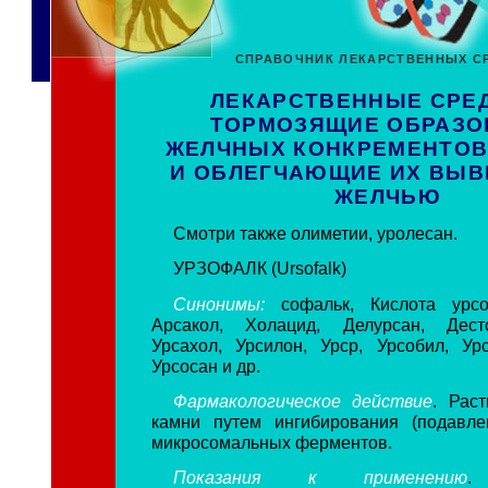
СПРАВОЧНИК ЛЕКАРСТВЕННЫХ С
ЛЕКАРСТВЕННЫЕ СРЕ
ТОРМОЗЯЩИЕ ОБРАЗО
ЖЕЛЧНЫХ КОНКРЕМЕНТОВ 
И ОБЛЕГЧАЮЩИЕ ИХ ВЫВ
ЖЕЛЧЬЮ
Смотри также олиметии, уролесан.
УРЗОФАЛК (Ursofalk)
Синонимы:
софальк, Кислота урсод
Арсакол, Холацид, Делурсан, Десто
Урсахол, Урсилон, Урср, Урсобил, Урс
Урсосан и др.
Фармакологическое действие
. Рас
камни путем ингибирования (подавле
микросомальных ферментов.
Показания к применению
.