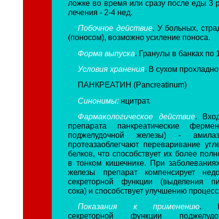
ложке во время или сразу после еды 3 р
лечения - 2-4 нед.
Побочное действие
. У больных, стр
(поносом), возможно усиление поноса.
Форма выпуска
. Гранулы в банках по 1
Условия хранения
. В сухом прохладно
ПАНКРЕАТИН (Pancreatinum)
Синонимы:
нцитрат.
Фармакологическое действие
.
Вхо
препарата панкреатические ферме
поджелудочной железы) - амила
протеазаоблегчают переваривание угл
белков, что способствует их более пол
в тонком кишечнике. При заболевания
железы препарат компенсирует недо
секреторной функции (выделения пи
сока) и способствует улучшению процес
Показания к применению
. Не
секреторной функции поджелуд