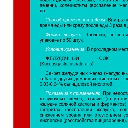
печени), холециститы (воспаление жел
др.
Способ применения и дозы
. Внутрь п
время еды или сразу после еды 3 раза в 
Форма выпуска
. Таблетки, покрыт
упаковке по 50 штук.
Условия хранения
. В прохладном мест
ЖЕЛУДОЧНЫЙ СОК НАТ
(Succusgastricusnaturalis)
Секрет желудочных желез (желудочны
собак и других домашних животных, к
0,03-0,04% салициловой кислотой.
Показания к применению
. При недос
желудочных желез, ахилии (отсутств
желудке соляной кислоты и ферментов),
гастритах (воспалении желудка, со
снижением уровня или отсутствием со
диспепсии (расстройства пищеварения).