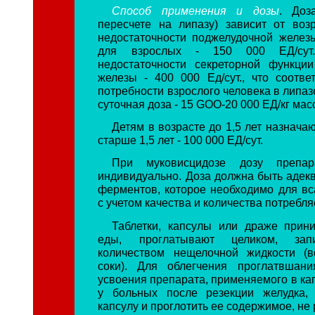
Способ применения и дозы
. Доз
пересчете на липазу) зависит от воз
недостаточности поджелудочной желез
для взрослых - 150 000 ЕД/сут
недостаточности секреторной функци
железы - 400 000 Ед/сут., что соответ
потребности взрослого человека в липа
суточная доза - 15 GOO-20 000 ЕД/кг мас
Детям в возрасте до 1,5 лет назначают
старше 1,5 лет - 100 000 ЕД/сут.
При муковисцидозе дозу препар
индивидуально. Доза должна быть адекв
ферментов, которое необходимо для в
с учетом качества и количества потребл
Таблетки, капсулы или драже прин
еды, проглатывают целиком, за
количеством нещелочной жидкости (в
соки). Для облегчения проглатвшан
усвоения препарата, применяемого в ка
у больных после резекции желудка,
капсулу и проглотить ее содержимое, не