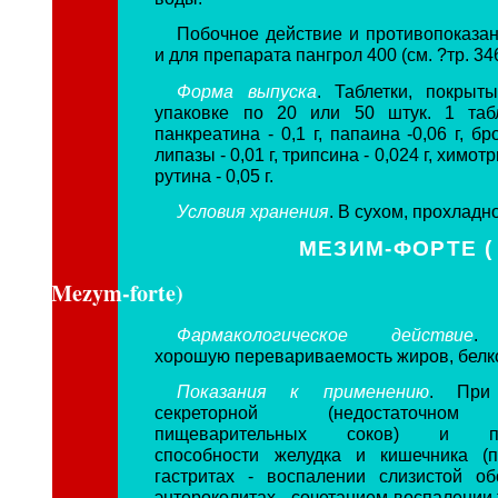
Побочное действие и противопоказан
и для препарата пангрол 400 (см. ?тр. 346
Форма выпуска
. Таблетки, покрыт
упаковке по 20 или 50 штук. 1 табл
панкреатина - 0,1 г, папаина -0,06 г, бр
липазы - 0,01 г, трипсина - 0,024 г, химотр
рутина - 0,05 г.
Условия хранения
. В сухом, прохладн
МЕЗИМ-ФОРТЕ (
Mezym-forte)
Фармакологическое действие
. 
хорошую перевариваемость жиров, белко
Показания к применению
. При 
секреторной (недостаточном 
пищеварительных соков) и пе
способности желудка и кишечника (п
гастритах - воспалении слизистой об
энтероколитах - сочетанием воспалении 