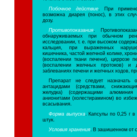
Побочное действие
. При примене
возможна диарея (понос), в этих сл
дозу.
Противопоказания
. Противопоказ
обнаруживаемых при обычном рентг
исследовании, т. е. при высоком содерж
кальция, при выраженных наруш
кишечника, частой желчной колике, хрон
(воспалении ткани печени), циррозе пе
(воспалении желчных протоков) и 
заблеваниях печени и желчных ходов, п
Препарат не следует назначать 
антацидами (средствами, снижающи
желудка) (содержащими алюминия 
анионитами (холестирамином) во избе
всасывания.
Форма выпуска
. Капсулы по 0,25 г в
штук.
Условия хранения
. В зашишенном от с