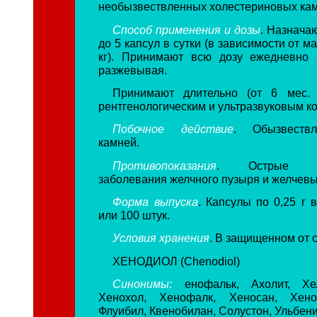
необызвествленных холестериновых ка
Способ применения и дозы
. Назнача
до 5 капсул в сутки (в зависимости от ма
кг). Принимают всю дозу ежедневно 
разжевывая.
Принимают длительно (от 6 мес.
рентгенологическим и ультразвуковым к
Побочное действие
. Обызвеств
камней.
Противопоказания
. Острые вос
заболевания желчного пузыря и желчев
Форма выпуска
. Капсулы по 0,25 г 
или 100 штук.
Условия хранения
. В защищенном от с
ХЕНОДИОЛ (Chenodiol)
Синонимы:
енофальк, Ахолит, Хел
Хенохол, Хенофалк, Хеносан, Хено
Флуибил, Квенобилан, Солустон, Ульбени