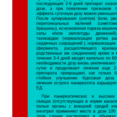
последующие 2-6 дней препарат назна
дозе, а при появлении признаков те
эффекта суточную дозу можно уменьшить
После купирования (снятия) боли, рв
перитонеальных явлений (симптом
брюшины), исчезновения пареза кишечн
силы и/или амплитуды движений)
тахикардии (нормализации ритма р
сердечных сокращений ), нормализации
(фермента, расщепляющего крахма
родственные им соединения) крови и 
течение 3-4 дней вводят капельно по 60
необходимости дозу вновь увеличивают 
сутки и продолжают лечение еще 2
препарата прекращают, как только б
стойкое улучшение. Курсовая доза
лечения острого панкреатита варьирует
ЕД.
При панкреатических и высоких 
свищах (отсутствующих в норме канал
полые органы с внешней средой ил
ингитрил применяют место в дозе 100
этом случае растворяют в объемах 