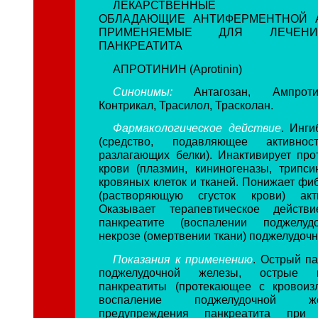
ЛЕКАРСТВЕННЫЕ СР
ОБЛАДАЮЩИЕ
АНТИФЕРМЕНТНОЙ 
ПРИМЕНЯЕМЫЕ ДЛЯ ЛЕЧЕНИ
ПАНКРЕАТИТА
АПРОТИНИН (Aprotinin)
Синонимы:
Антагозан, Ампротиб
Контрикал, Трасилол, Трасколан.
Фармакологическое действие
. Инги
(средство, подавляющее активнос
разлагающих белки). Инактивирует пр
крови (плазмин, кининогеназы, трипсин
кровяных клеток и тканей. Понижает фи
(растворяющую сгусток крови) акт
Оказывает терапевтическое действ
панкреатите (воспалении поджелуд
некрозе (омертвении ткани) поджелудоч
Показания к применению
. Острый па
поджелудочной железы, острые ге
панкреатиты (протекающее с кровоиз
воспаление поджелудочной ж
предупреждения панкреатита при