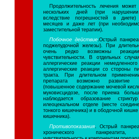
Продолжительность лечения может 
нескольких дней (при нарушени
вследствие погрешностей в диете)
месяцев и даже лет (при необходимо
заместительной терапии).
Побочное действие
.Острый панкреа
поджелудочной железы). При длитель
очень редко возможны реакци
чувствительности. В отдельных случ
аллергические реакции немедленного
аллергические реакции со стороны п
тракта. При длительном применени
препарата возможно развитие ги
(повышенное содержание мочевой кисло
муковисцидозе, после приема больш
наблюдается образование стрикту
илеоцекальном отделе (месте соедин
тонкого кишечника) и в ободочной кишке 
кишечника).
Противопоказания
. Острый панкреа
хронического панкреатита,
чувствительность к компонентам препара