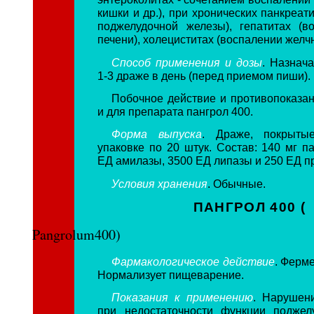
кишки и др.), при хронических панкреат
поджелудочной железы), гепатитах (в
печени), холециститах (воспалении желч
Способ применения и дозы
. Назнач
1-3 драже в день (перед приемом пиши).
Побочное действие и противопоказан
и для препарата пангрол 400.
Форма выпуска
. Драже, покрыты
упаковке по 20 штук. Состав: 140 мг п
ЕД амилазы, 3500 ЕД липазы и 250 ЕД п
Условия хранения
. Обычные.
ПАНГРОЛ 400 (
Pangrolum400)
Фармакологическое действие
. Ферм
Нормализует пищеварение.
Показания к применению
. Нарушен
при недостаточности функции поджел