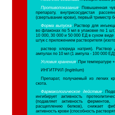
Противопоказания
. Повышенная чув
препарату, внутрисосудистая рассея
(свертывание крови), первый триместр 
Форма выпуска
. Раствор для инъекц
во флаконах по 5 мл в упаковке по 1 шт
10 000, 30 000 и 50 000 ЕД в сухом виде
штук с приложением растворителя (изот
раствор хлорида натрия). Раствор
ампулах по 10 мл (1 ампула - 100 000 ЕД)
Условия хранения
. При температуре +
ИНГИТРИЛ (Ingitrilum)
Препарат, получаемый из легких кр
скота.
Фармакологическое действие
. Под
ингибирует активность протеолитиче
(подавляет активность ферментов, 
расщеплению белков), снижает фиб
активность крови (способность растворять