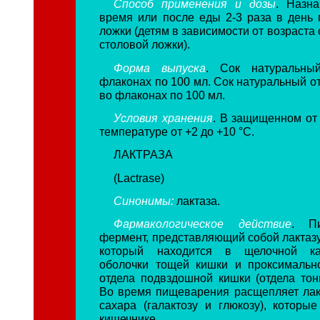
Способ применения и дозы
. Назн
время или после еды 2-3 раза в день 
ложки (детям в зависимости от возраста о
столовой ложки).
Форма выпуска
.
Сок натуральны
флаконах по 100 мл. Сок натуральный о
во флаконах по 100 мл.
Условия хранения
. В защищенном от 
температуре от +2 до +10 °С.
ЛАКТРАЗА
(Lactrase)
Синонимы:
лактаза.
Фармакологическое действие
. Пи
фермент, представляющий собой лактазу
который находится в щелочной ка
оболочки тощей кишки и проксимально
отдела подвздошной кишки (отдела тонк
Во время пищеварения расщепляет лак
сахара (галактозу и глюкозу), которы
кишечнике.