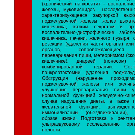
(хронический панкреатит - воспалени
железы, муковисцидоз - наследственн
характеризующееся закупоркой вых
поджелудочной железы, желез дыхат
кишечника, вязким секретом и пр.
воспалительно-дистрофические забол
кишечника, печени, желчного пузыря; 
резекции (удаления части органа) или
органов, сопровождающиеся 
переваривания пищи, метеоризмом (ско
кишечнике), диареей (поносом)
комбинированной терапии. Сос
панкреатэктомии (удаления поджелуд
Обструкция (нарушение проходимо
поджелудочной железы или желчн
улучшения переваривания пиши 
нормальной функцией желудочно-кише
случае нарушения диеты, а также 
жевательной функции, вынужденн
иммобилизации (обездвиживании), 
образе жизни. Подготовка к рентген
ультразвуковому исследованию ор
полости.