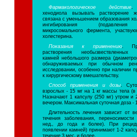
Фармакологическое действие
.
хенодиола вызывать растворение ж
связана с уменьшением образования хо
ингибирования (подавления 
микросомального фермента, участвую
холестерина.
Показания к применению
. Пр
растворения необызвествленных х
камней небольшого размера (диаметро
обнаруживаемых при обычном рентг
исследовании, особенно при наличии п
к хирургическому вмешательству.
Способ применения и дозы
. Сут
взрослых - 15 мг на 1 кг массы тела (в 
Назначают 1 капсулу (250 мг) утром и 2
вечером. Максимальная суточная доза - 1,
Длительность лечения зависит от в
течения заболевания, переносимости
нед., до года и более). При рецид
появлении камней) принимают 1-2 капсул
течение 3 мес. и более.