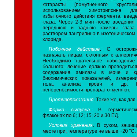
катаракты (помутненного хруста
использованием химотрипсина д
избыточного действия фермента, введ
глаза. Через 2-3 мин после введения
переднюю и заднюю камеры глаза
раствором пантрипина в изотоническом 
хлорида.
Побочное действие
. С осторожн
назначать лицам, склонным к аллергич
Необходимо тщательное наблюдение
больного; лечение должно проводитьс
содержания амилазы в моче и к
биохимических показателей, измерен
тела, анализа крови и др. П
непереносимости препарат отменяют.
Противопоказания
. Такие же, как дл
Форма выпуска
. В герметическ
флаконах по 6; 12; 15; 20 и 30 ЕД.
Условия хранения
. В сухом, защищ
месте при. температуре не выше +20 °С.