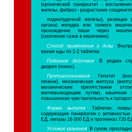
(хронический панкреатит - воспалени
железы, фиброз - разрастание соедините
поджелудочной железы), резекции 
органа) желудка или тонкого кишечн
прохождение пиши через кишечн
(скопление газов в кишечнике).
Способ применения и дозы
. Внутр
время еды по 1-2 таблетки.
Побочное действие
. В редких сл
диарея (понос).
Противопоказания
. Гепатит (вос
печени), механическая желтуха (желту
механическим препятствием отт
желчевыводящим путям), кишечная н
повышенная чувствительность к прпарат
Форма выпуска
. Таблетки, покры
содержащие панкреатин с активностью
ЕД, липазы 16 000 ЕД и протеиназ 720 ЕД 
Условия хранения
. В сухом, прохладн