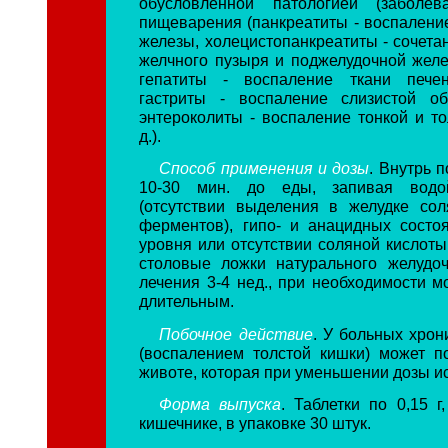
обусловленной патологией (заболев
пищеварения (панкреатиты - воспалени
железы, холецистопанкреатиты - сочета
желчного пузыря и поджелудочной желе
гепатиты - воспаление ткани печен
гастриты - воспаление слизистой об
энтероколиты - воспаление тонкой и то
д.).
Способ применения и дозы
. Внутрь п
10-30 мин. до еды, запивая водо
(отсутствии выделения в желудке со
ферментов), гипо- и анацидных состо
уровня или отсутствии соляной кислоты 
столовые ложки натурального желудоч
лечения 3-4 нед., при необходимости м
длительным.
Побочное действие
. У больных хрон
(воспалением толстой кишки) может п
животе, которая при уменьшении дозы ис
Форма выпуска
. Таблетки по 0,15 г
кишечнике, в упаковке 30 штук.