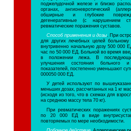
поджелудочной железе и близко расп
органах, ангионевротический (аллер
обширные и глубокие поврежд
дегенеративные (с нарушением стр
ревматические поражения суставов.
Способ применения и дозы
. При остр
для других лечебных целей больному
внутривенно начальную дозу 500 000 Е
час по 50 000 ЕД. Больной во время вв
в положении лежа. В последующ
улучшения состояния больного и
показателей, постепенно уменьшают сут
000050 000 ЕД.
У детей используют по вышеуказан
меньших дозах, рассчитанных на 1 кг ма
(исходя из того, что в схемах для взрос
на среднюю массу тела 70 кг).
При ревматических поражениях сус
по 20 000 ЕД в виде внутрисустав
повторяемых по мере необходимости.
Побочное действие
. Аллергические р