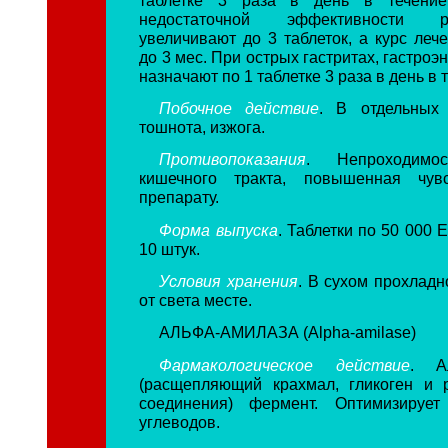
недостаточной эффективности 
увеличивают до 3 таблеток, а курс леч
до 3 мес. При острых гастритах, гастроэ
назначают по 1 таблетке 3 раза в день в 
Побочное действие
. В отдельных 
тошнота, изжога.
Противопоказания
. Непроходимос
кишечного тракта, повышенная чувс
препарату.
Форма выпуска
. Таблетки по 50 000 
10 штук.
Условия хранения
. В сухом прохлад
от света месте.
АЛЬФА-АМИЛАЗА (Alpha-amilase)
Фармакологическое действие
. Ал
(расщепляющий крахмал, гликоген и 
соединения) фермент. Оптимизирует
углеводов.