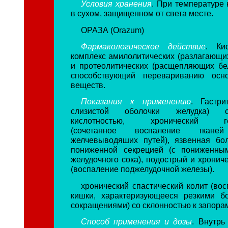
Условия хранения
. При температуре 
в сухом, защищенном от света месте.
ОРАЗА (Orazum)
Фармакологическое действие
. Ки
комплекс амилолитических (разлагающи
и протеолитических (расщепляющих бе
способствующий перевариванию осн
веществ.
Показания к применению
. Гастри
слизистой оболочки желудка) 
кислотностью, хронический геп
(сочетанное воспаление ткан
желчевыводяших путей), язвенная бо
пониженной секрецией (с пониженны
желудочного сока), подострый и хронич
(воспаление поджелудочной железы).
хронический спастический колит (во
кишки, характеризующееся резкими б
сокращениями) со склонностью к запора
Способ применения и дозы
. Внутрь