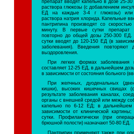
препарат вводят капельно в дозе 25-30
раствора глюкозы (с добавлением инсул
ЕД на каждые 3-4 г глюкозы) или 
раствора натрия хлорида. Капельные вв
пантрипина производят со скоростью
минуту. В первые сутки препарат 
повторно до общей дозы 250-300 ЕД.
сутки вводят до 120-150 ЕД (в зависим
заболевания). Введения повторяют д
выздоровления.
При легких формах заболевания 
составляет 12-25 ЕД, в дальнейшем доз
в зависимости от состояния больного (вв
При желчных, дуоденальных (двен
кишки), высоких кишечных свищах (
результате заболевания каналах, со
органы с внешней средой или между соб
капельно по 6-12 ЕД; в дальнейшем
зависимости от клинической картины;
сутки. Профилактически (при операц
брюшной полости) назначают 50-80 ЕД.
Пантрипин применяют также при оп