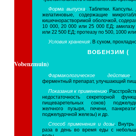
Форма выпуска
. Таблетки. Капсулы.
желатиновые, содержащие микротабл
кишечнорастворимой оболочкой, содера
10 000, 20 000 или 25 000 ЕД; амилазу
или 22 500 ЕД; протеазу по 500, 1000 ил
Условия хранения
. В сухом, прохладн
ВОБЕНЗИМ (
Vobenzmuin)
Фармакологическое действие
.
ферментный препарат, улучшающий пищ
Показания к применению
. Расстройс
недостаточность секреторной функ
пищеваретельных соков) поджелуд
желчного пузыря, печени, панкреати
поджелудочной железы) и др.
Способ применения и дозы
. Внутрь
раза в день во время еды с небольш
воды.