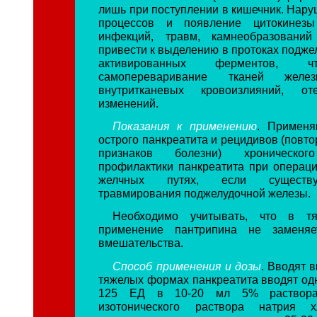
лишь при поступлении в кишечник. Нар
процессов и появление цитокинезы
инфекций, травм, камнеобразовани
привести к выделению в протоках подже
активированных ферментов, ч
самопереваривание тканей желе
внутритканевых кровоизлияний, о
изменений.
Показания к применению
. Применя
острого панкреатита и рецидивов (повт
признаков болезни) хронического
профилактики панкреатита при операци
желчных путях, если существу
травмирования поджелудочной железы.
Необходимо учитывать, что в тя
применение пантрипина не заменяе
вмешательства.
Способ применения и дозы
. Вводят 
тяжелых формах панкреатита вводят од
125 ЕД в 10-20 мл 5% раствора
изотонического раствора натрия х