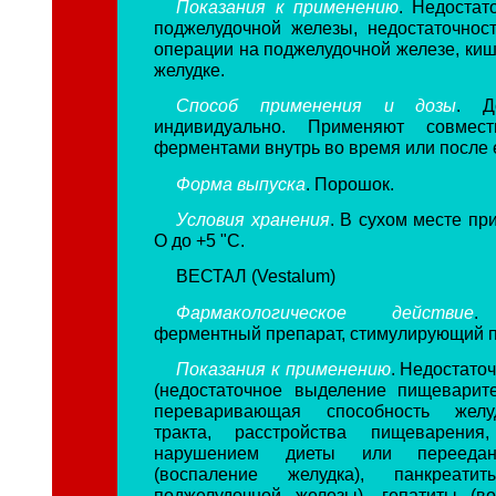
Показания к применению
. Недостат
поджелудочной железы, недостаточнос
операции на поджелудочной железе, киш
желудке.
Способ применения и дозы
. Д
индивидуально. Применяют совмес
ферментами внутрь во время или после 
Форма выпуска
. Порошок.
Условия хранения
. В сухом месте пр
О до +5 "С.
ВЕСТАЛ (Vestalum)
Фармакологическое действие
.
ферментный препарат, стимулирующий 
Показания к применению
. Недостато
(недостаточное выделение пищеварит
переваривающая способность желуд
тракта, расстройства пищеварения
нарушением диеты или переедан
(воспаление желудка), панкреатит
поджелудочной железы), гепатиты (в