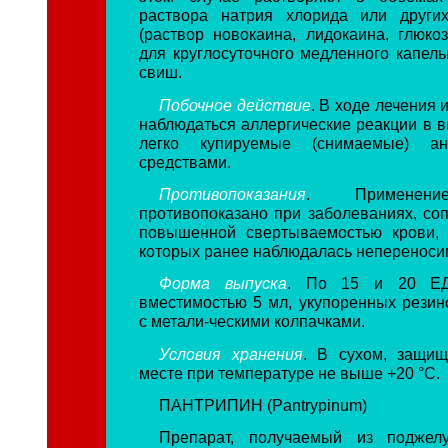
раствора натрия хлорида или других
(раствор новокаина, лидокаина, глюкоз
для круглосуточного медленного капель
свиш.
Побочное действие
. В ходе лечения 
наблюдаться аллергические реакции в в
легко купируемые (снимаемые) ант
средствами.
Противопоказания
. Применени
противопоказано при заболеваниях, с
повышенной свертываемостью крови, 
которых ранее наблюдалась непереносим
Форма выпуска
. По 15 и 20 ЕД
вместимостью 5 мл, укупоренных рези
с метали-ческими колпачками.
Условия хранения
. В сухом, защищ
месте при температуре не выше +20 °С.
ПАНТРИПИН (Pantrypinum)
Препарат, получаемый из поджел