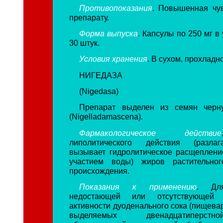
Противопоказания
. Повышенная чув
препарату.
Форма выпуска
. Капсулы по 250 мг в
30 штук.
Условия хранения
. В сухом, прохладн
НИГЕДАЗА
(Nigedasa)
Препарат выделен из семян черн
(Nigelladamascena).
Фармакологическое действие
липолитического действия (разла
вызывает гидролитическое расщеплени
участием воды) жиров растительно
происхождения.
Показания к применению
. Дл
недостающей или отсутствующей л
активности дуоденального сока (пищева
выделяемых двенадцатиперстн