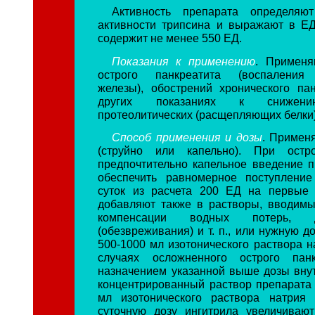
Активность препарата определяю
активности трипсина и выражают в ЕД
содержит не менее 550 ЕД.
Показания к применению
. Применя
острого панкреатита (воспаления 
железы), обострений хронического па
других показаниях к снижени
протеолитических (расщепляющих белки
Способ применения и дозы
. Примен
(струйно или капельно). При остр
предпочтительно капельное введение п
обеспечить равномерное поступление
суток из расчета 200 ЕД на первые 
добавляют также в растворы, вводим
компенсации водных потерь, де
(обезвреживания) и т. п., или нужную д
500-1000 мл изотонического раствора н
случаях осложненного острого пан
назначением указанной выше дозы вну
концентрированный раствор препарата 
мл изотонического раствора натрия 
суточную дозу ингитрила увеличиваю