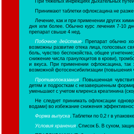
При тяжелых инфекциях дыхательных путей и
Принимают таблетки офлоксацина не разже
Лечение, как и при применении других хим
дня или более. Обычно курс лечения 7-10 д
препарат свыше 4 нед.
Побочное действие
. Препарат обычно хо
возможны развитие отека лица, голосовых связ
боль, чувство беспокойства, общее угнетение
снижение числа гранулоцитов в крови), тромб
и вкуса. При применении офлоксацина, так 
возможной фотосенсибилизации (повышения чу
Противопоказания
. Повышенная чувствит
детям и подросткам с незавершенным формиро
уменьшают с учетом клиренса креатинина (скор
Не следует принимать офлоксации одновр
водами) во избежание снижения эффективнос
Форма выпуска
. Таблетки по 0,2 г в упаковк
Условия хранения
. Список Б. В сухом, защ