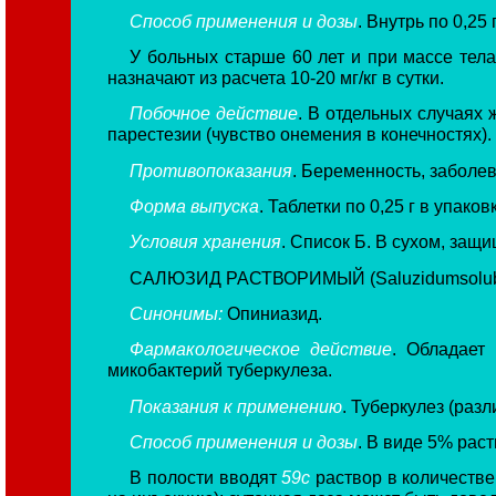
Способ применения и дозы
. Внутрь по 0,25 
У больных старше 60 лет и при массе тела 
назначают из расчета 10-20 мг/кг в сутки.
Побочное действие
. В отдельных случаях
парестезии (чувство онемения в конечностях).
Противопоказания
. Беременность, заболев
Форма выпуска
. Таблетки по 0,25 г в упаков
Условия хранения
. Список Б. В сухом, защ
САЛЮЗИД РАСТВОРИМЫЙ (Saluzidumsolub
Синонимы:
Опиниазид.
Фармакологическое действие
. Обладает
микобактерий туберкулеза.
Показания к применению
. Туберкулез (раз
Способ применения и дозы
. В виде 5% рас
В полости вводят
59с
раствор в количеств