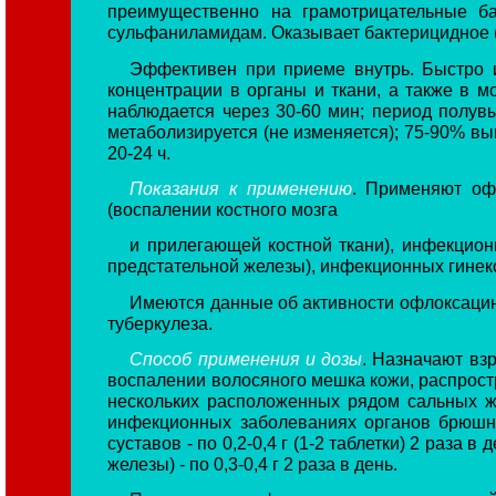
преимущественно на грамотрицательные ба
сульфаниламидам. Оказывает бактерицидное 
Эффективен при приеме внутрь. Быстро и
концентрации в органы и ткани, а также в мо
наблюдается через 30-60 мин; период полувы
метаболизируется (не изменяется); 75-90% в
20-24 ч.
Показания к применению
. Применяют офл
(воспалении костного мозга
и прилегающей костной ткани), инфекцион
предстательной железы), инфекционных гинек
Имеются данные об активности офлоксацин
туберкулеза.
Способ применения и дозы
. Назначают вз
воспалении волосяного мешка кожи, распрост
нескольких расположенных рядом сальных же
инфекционных заболеваниях органов брюшной
суставов - по 0,2-0,4 г (1-2 таблетки) 2 раза
железы) - по 0,3-0,4 г 2 раза в день.