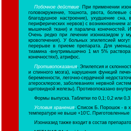
Побочное действие
. При применении изон
головокружение, тошнота, рвота, болевые
благодушное настроение), ухудшение сна, 
периферических нервов) с возникновением 
мышечной ткани) и паралича конечностей. И
Очень редко при лечении изониазидом у му
кровотечения). У больных эпилепсией мог
перерыве в приеме препарата. Для уменьш
тиамина -внутримышечно 1 мл 5% раствора 
конечностях/), атрифос.
Противопоказания
. Эпилепсия и склоннос
и спинного мозга), нарушения функций пече
беременности, легочно-сердечной недостаточн
атеросклерозе, заболеваниях нервной систем
щитовидной железы). Противопоказано внутри
Формы выпуска. Таблетки по 0,1; 0,2 или 0,3
Условия хранения
. Список Б. Порошок - в 
температуре не выше +10'С. Приготовленные и
Изониазид также входит в состав препаратов