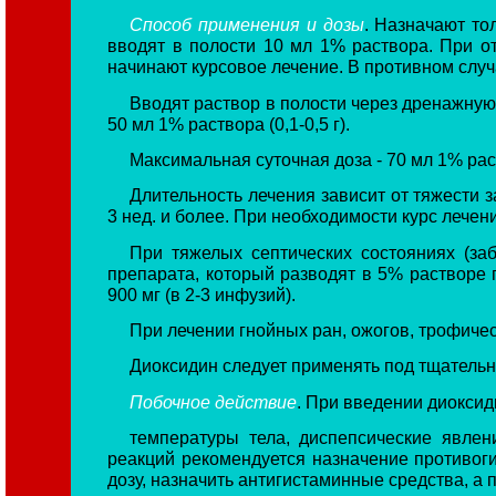
Способ применения и дозы
. Назначают то
вводят в полости 10 мл 1% раствора. При от
начинают курсовое лечение. В противном случ
Вводят раствор в полости через дренажную тр
50 мл 1% раствора (0,1-0,5 г).
Максимальная суточная доза - 70 мл 1% рас
Длительность лечения зависит от тяжести 
3 нед. и более. При необходимости курс лечен
При тяжелых септических состояниях (за
препарата, который разводят в 5% растворе 
900 мг (в 2-3 инфузий).
При лечении гнойных ран, ожогов, трофиче
Диоксидин следует применять под тщател
Побочное действие
. При введении диоксид
температуры тела, диспепсические явле
реакций рекомендуется назначение противог
дозу, назначить антигистаминные средства, а 