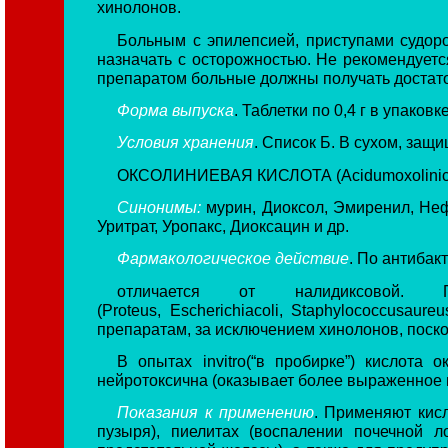
хинолонов.
Больным с эпилепсией, приступами судор
назначать с осторожностью. Не рекомендуется
препаратом больные должны получать достато
Форма выпуска
. Таблетки по 0,4 г в упаковк
Условия хранения
. Список Б. В сухом, защ
ОКСОЛИНИЕВАЯ КИСЛОТА (Acidumoxolini
Синонимы:
мурин, Диоксол, Эмиренил, Нефр
Уритрат, Уропакс, Диоксацин и др.
Фармакологическое действие
. По антибак
отличается от налидиксовой. 
(Proteus, Escherichiacoli, Staphylococcusau
препаратам, за исключением хинолонов, поск
В опытах invitro(“в пробирке”) кислота
нейротоксична (оказывает более выраженное
Показания к применению
. Применяют кис
пузыря), пиелитах (воспалении почечной л