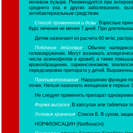
мочевом пузыре. Рекомендуется при энтероко
среднего уха и других заболеваниях, вы
антибактериальным средствам.
Способ применения и дозы
. Взрослые прини
Курс лечения не менее 7 дней. При длительном
Детям назначают из расчета 60 мг/кг, распр
Побочное действие
. Обычно налидиксо
головокружение. Могут возникать аллергичес
числа эозинофилов в крови/), а также повыш
кровообращения, паркинсонизмом, эпилепси
передозировки препарата у детей. Выраженн
Противопоказания
. Нарушение функции пе
почек. Нельзя назначать женщинам в первые 3 
Не следует применять препарат одновремен
Форма выпуска
. В капсулах или таблетках по
Условия хранения
. Список Б. В сухом, защ
НОРФЛОКСАЦИН (Norfloxacin)