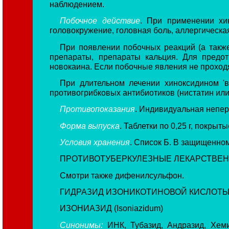
наблюдением.
Побочное действие
. При применении хин
головокружение, головная боль, аллергическ
При появлении побочных реакций (а такж
препараты, препараты кальция. Для предо
новокаина. Если побочные явления не проход
При длительном лечении хиноксидином 'в
противогрибковых антибиотиков (нистатин или
Противопоказания
. Индивидуальная непер
Форма выпуска
. Таблетки по 0,25 г, покрыт
Условия хранения
. Список Б. В защищенном
ПРОТИВОТУБЕРКУЛЕЗНЫЕ ЛЕКАРСТВЕ
Смотри также дифенилсульфон.
ГИДРАЗИД ИЗОНИКОТИНОВОЙ КИСЛОТЫ
ИЗОНИАЗИД (Isoniazidum)
Синонимы:
ИНК, Тубазид, Андразид, Хемиа