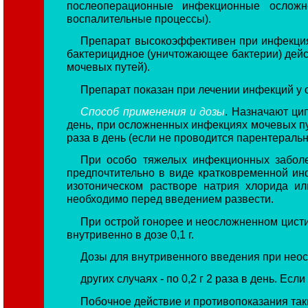
послеоперационные инфекционные осложне
воспалительные процессы).
Препарат высокоэффективен при инфекциях
бактерицидное (уничтожающее бактерии) дей
мочевых путей).
Препарат показан при лечении инфекций у 
Способ применения и дозы
. Назначают ци
день, при осложненных инфекциях мочевых путе
раза в день (если не проводится парентеральн
При особо тяжелых инфекционных заболе
предпочтительно в виде кратковременной инф
изотоническом растворе натрия хлорида и
необходимо перед введением развести.
При острой гонорее и неосложненном цисти
внутривенно в дозе 0,1 г.
Дозы для внутривенного введения при неосл
других случаях - по 0,2 г 2 раза в день. Е
Побочное действие и противопоказания так