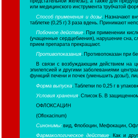
предстательной железы), а также для предуп
или медицинского инструмента трубчатой фор
Способ применения и дозы
. Назначают вн
таблетке (0,25 г) 3 раза вдень. Принимают неп
Побочное действие
. При применении кисл
(учащенные сердцебиения), нарушение сна, с
прием препарата прекращают.
Противопоказания
. Противопоказан при бе
В связи с возбуждающим действием на ц
эпилепсией и другими заболеваниями центра
функций печени и почек (уменьшить дозы!), ли
Форма выпуска
. Таблетки по 0,25 г в упаков
Условия хранения
. Список Б. В защищенном
ОФЛОКСАЦИН
(Ofloxacinum)
Синонимы:
вид, Флобоцин, Мефокацин, Офло
Фармакологическое действие
. Как и др