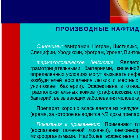
ПРОИЗВОДНЫЕ НАФТИД
Синонимы:
евиграмон, Неграм, Цистидикс, 
Специфин, Уродиксин, Урограм, Уронег, Винто
Фармакологическое действие
. Являет
грамотрицательными бактериями, кишечно
определенных условиях могут вызывать инфек
возбудителей воспаления легких и местных 
уничтожает бактерии). Эффективна в отн
грамположительных кокков (стафилококки, ст
бактерий, вызывающих заболевания человека)
Препарат хорошо всасывается из желудоч
(время, за которое выводится >/2 дозы препар
Показания к применению
. Применяют гл
(воспалении почечной лоханки), пиелонеф
микроорганизмами. Наиболее эффективен п