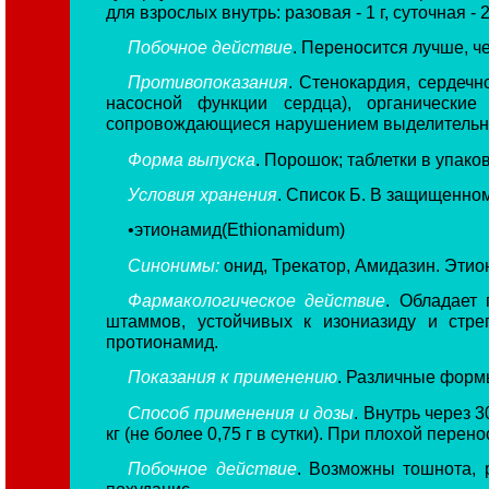
для взрослых внутрь: разовая - 1 г, суточная - 2
Побочное действие
. Переносится лучше, ч
Противопоказания
. Стенокардия, сердечн
насосной функции сердца), органические
сопровождающиеся нарушением выделительн
Форма выпуска
. Порошок; таблетки в упаковка
Условия хранения
. Список Б. В защищенном
•этионамид(Ethionamidum)
Синонимы:
онид, Трекатор, Амидазин. Этион
Фармакологическое действие
. Обладает
штаммов, устойчивых к изониазиду и стре
протионамид.
Показания к применению
. Различные форм
Способ применения и дозы
. Внутрь через 3
кг (не более 0,75 г в сутки). При плохой перен
Побочное действие
. Возможны тошнота, р
похуданис.