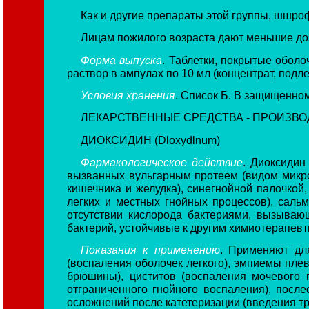
Как и другие препараты этой группы, шшро
Лицам пожилого возраста дают меньшие доз
Форма выпуска
. Таблетки, покрытые оболоч
раствор в ампулах по 10 мл (концентрат, под
Условия хранения
. Список Б. В защищенном
ЛЕКАРСТВЕННЫЕ СРЕДСТВА - ПРОИЗВ
ДИОКСИДИН (Dloxydlnum)
Фармакологическое действие
. Диоксидин
вызванных вульгарным протеем (видом микро
кишечника и желудка), синегнойной палочкой
легких и местных гнойных процессов), саль
отсутствии кислорода бактериями, вызываю
бактерий, устойчивые к другим химиотерапевт
Показания к применению
. Применяют дл
(воспаления оболочек легкого), эмпиемы плев
брюшины), циститов (воспаления мочевого п
отграниченного гнойного воспаления), посл
осложнений после катетеризации (введения т