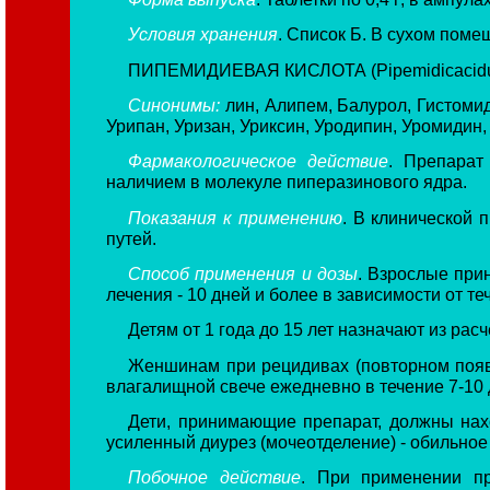
Условия хранения
. Список Б. В сухом поме
ПИПЕМИДИЕВАЯ КИСЛОТА (Pipemidicacid
Синонимы:
лин, Алипем, Балурол, Гистоми
Урипан, Уризан, Уриксин, Уродипин, Уромидин, 
Фармакологическое действие
. Препарат
наличием в молекуле пиперазинового ядра.
Показания к применению
. В клинической 
путей.
Способ применения и дозы
. Взрослые прин
лечения - 10 дней и более в зависимости от т
Детям от 1 года до 15 лет назначают из расч
Женшинам при рецидивах (повторном появ
влагалищной свече ежедневно в течение 7-10 
Дети, принимающие препарат, должны на
усиленный диурез (мочеотделение) - обильное
Побочное действие
. При применении пр