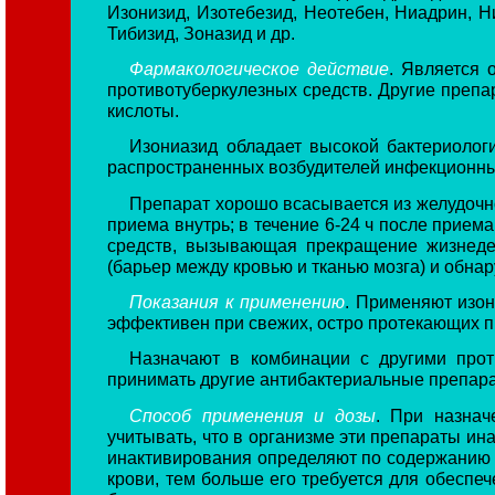
Изонизид, Изотебезид, Неотебен, Ниадрин, Н
Тибизид, Зоназид и др.
Фармакологическое действие
. Является 
противотуберкулезных средств. Другие препа
кислоты.
Изониазид обладает высокой бактериологи
распространенных возбудителей инфекционны
Препарат хорошо всасывается из желудочно
приема внутрь; в течение 6-24 ч после прием
средств, вызывающая прекращение жизнедея
(барьер между кровью и тканью мозга) и обна
Показания к применению
. Применяют изон
эффективен при свежих, остро протекающих п
Назначают в комбинации с другими про
принимать другие антибактериальные препара
Способ применения и дозы
. При назнач
учитывать, что в организме эти препараты ин
инактивирования определяют по содержанию а
крови, тем больше его требуется для обеспе