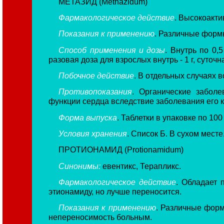
МЕТАЗИД (Methazidum)
Фармакологическое действие
. Высокоакти
Показания к применению
. Различные форм
Способ применения и дозы
. Внутрь по 0,5
разовая доза для взрослых внутрь - 1 г, суточная
Побочное действие
. В отдельных случаях 
Противопоказания
. Органические забол
функции сердца вследствие заболевания его к
Форма выпуска
. Таблетки в упаковке по 100 ш
Условия хранения
. Список Б. В сухом месте
ПРОТИОНАМИД (Protionamidum)
Синонимы:
евентикс, Терапликс.
Фармакологическое действие
. Обладает 
этионамиду, но лучше переносится.
Показания к применению
. Различные форм
непереносимость больным.