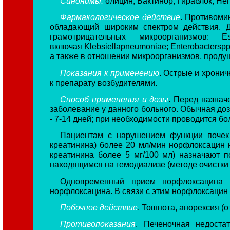
Синонимы:
олицин, Бактинор, Гираблок, Не
Фармакологическое действие
. Противоми
обладающий широким спектром действия. Д
грамотрицательных микроорганизмов: Es-ch
включая Klebsiellapneumoniae; Enterobacterspp.,
а также в отношении микроорганизмов, прод
Показания к применению
. Острые и хрони
к препарату возбудителями.
Способ применения и дозы
. Перед назнач
заболевание у данного больного. Обычная дози
- 7-14 дней; при необходимости проводится бо
Пациентам с нарушением функции почек 
креатинина) более 20 мл/мин норфлоксацин 
креатинина более 5 мг/100 мл) назначают п
находящимся на гемодиализе (методе очистки
Одновременный прием норфлоксацина и
норфлоксацина. В связи с этим норфлоксацин с
Побочное действие
. Тошнота, анорексия (о
Противопоказания
. Печеночная недоста