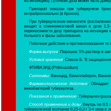
на инъекцию); суточная доза может быть довед
Препарат показан при туберкулезе брон
интрабронхиально (в бронхи).
При туберкулезном менингите (воспалении
вводят в спинномозговой канал в дозе 1,5-
переносимости дозу препарата на инъекцию м
больного и фазы заболевания.
Побочное действие и противопоказания те ж
Форма выпуска
. Порошок; 5% раствор в амп
Условия хранения
. Список Б. 'В защищенн
ФТИВАЗИД (Phthivazidum)
Синонимы:
Ваницид, Ваниллаберон, Ванизи
Фармакологическое действие
. Обладает
микобактерий туберкулеза.
Показания к применению
. Туберкулез (раз
Способ применения и дозы
. Внутрь по 0.5 
туберкулезной волчанке 0,25-0,3 г 3-4 риза в