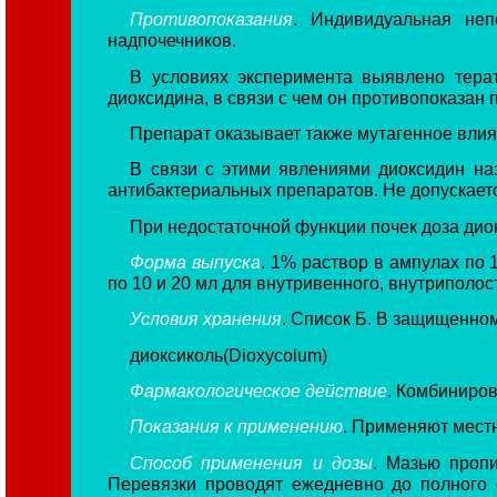
Противопоказания
. Индивидуальная неп
надпочечников.
В условиях эксперимента выявлено тера
диоксидина, в связи с чем он противопоказан 
Препарат оказывает также мутагенное вли
В связи с этими явлениями диоксидин н
антибактериальных препаратов. Не допускает
При недостаточной функции почек доза ди
Форма выпуска
. 1% раствор в ампулах по 
по 10 и 20 мл для внутривенного, внутриполост
Условия хранения
. Список Б. В защищенном
диоксиколь(Dioxycolum)
Фармакологическое действие
. Комбиниров
Показания к применению
. Применяют местн
Способ применения и дозы
. Мазью проп
Перевязки проводят ежедневно до полного 