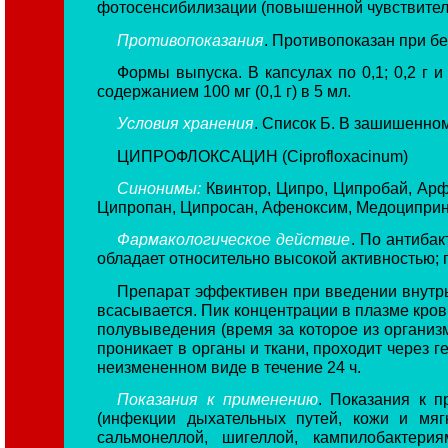
фотосенсибилизации (повышенной чувствитель
Противопоказания
. Противопоказан при б
Формы выпуска. В капсулах по 0,1; 0,2 г и 
содержанием 100 мг (0,1 г) в 5 мл.
Условия хранения
. Список Б. В зашишенном
ЦИПРОФЛОКСАЦИН (Ciprofloxacinum)
Синонимы:
Квинтор, Ципро, Ципробай, Арф
Ципропан, Ципросан, Афеноксим, Медоциприн
Фармакологическое действие
. По антиба
обладает относительно высокой активностью; 
Препарат эффективен при введении внутрь
всасывается. Пик концентрации в плазме кров
полувыведения (время за которое из организ
проникает в органы и ткани, проходит через 
неизмененном виде в течение 24 ч.
Показания к применению
. Показания к 
(инфекции дыхательных путей, кожи и мягк
сальмонеллой, шигеллой, кампилобактерия