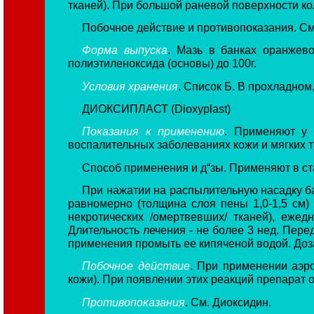
тканей). При большой раневой поверхности ко
Побочное действие и противопоказания. См
Форма выпуска
. Мазь в банках оранжево
полиэтиленоксида (основы) до 100г.
Условия хранения
. Список Б. В прохладном
ДИОКСИПЛАСТ (Dioxyplast)
Показания к применению
. Применяют у 
воспалительных заболеваниях кожи и мягких т
Способ применения и д“зы. Применяют в ст
При нажатии на распылительную насадку бал
равномерно (толщина слоя пены 1,0-1,5 см)
некротических /омертвевших/ тканей), еже
Длительность лечения - не более 3 нед. Пер
применения промыть ее кипяченой водой. Доза
Побочное действие
. При применении аэр
кожи). При появлении этих реакций препарат 
Противопоказания
. См. Диоксидин.