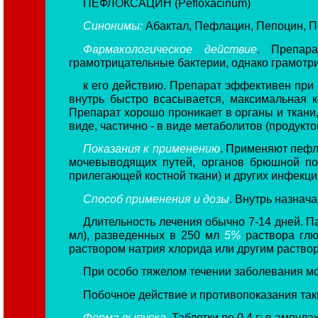
ПЕФЛОКСАЦИН (Pefloxacinum)
Синонимы:
Абактал, Пефлацин, Пепоцин, П
Фармакологическое действие
. Препара
грамотрицательные бактерии, однако грамотр
к его действию. Препарат эффективен при
внутрь быстро всасывается, максимальная 
Препарат хорошо проникает в органы и ткани,
виде, частично - в виде метаболитов (продукто
Показания к применению
. Применяют пефл
мочевыводящих путей, органов брюшной пол
прилегающей костной ткани) и других инфекц
Способ применения и дозы
. Внутрь назнача
Длительность лечения обычно 7-14 дней. П
мл), разведенных в 250 мл
5%
раствора глю
раствором натрия хлорида или другим раство
При особо тяжелом течении заболевания мо
Побочное действие и противопоказания таки
Форма выпуска
. Таблетки по 0,4 г; в ампу