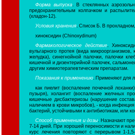
Форма выпуска
. В стеклянных аэрозоль
предохранительным колпачком и распылите
(хладон-12).
Условия хранения
. Список Б. В прохладном
хиноксидин (Chinoxydinum)
Фармакологическое действие
. Хиноксид
вульгарного протея (вида микроорганизмов,
желудка), синегнойной палочки, палочки кл
кишечной и дизентерийной палочек, сальмонел
другим химиотерапевтическим препаратам.
Показания к применению
. Применяют для 
как пиелит (воспаление почечной лоханки)
пузыря), холангит (воспаление желчных про
кишечные дисбактериозы (нарушение состав
наличием в крови микробов), - когда инфекци
бактерий, устойчивыми к антибиотикам, или 
Способ применения и дозы
. Назначают пре
7-14 дней. При хорошей переносимости и налич
курс лечения повторяют с перерывом 1-1,5