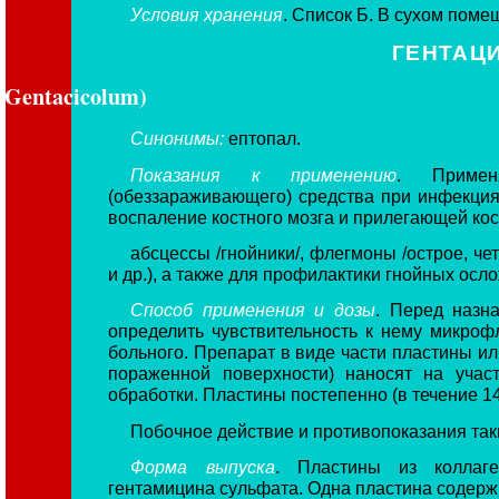
Условия хранения
. Список Б. В сухом пом
ГЕНТАЦИ
Gentacicolum)
Синонимы:
ептопал.
Показания к применению
. Примен
(обеззараживающего) средства при инфекциях
воспаление костного мозга и прилегающей кост
абсцессы /гнойники/, флегмоны /острое, че
и др.), а также для профилактики гнойных осл
Способ применения и дозы
. Перед назн
определить чувствительность к нему микро
больного. Препарат в виде части пластины ил
пораженной поверхности) наносят на учас
обработки. Пластины постепенно (в течение 14
Побочное действие и противопоказания таки
Форма выпуска
. Пластины из коллаге
гентамицина сульфата. Одна пластина содержи