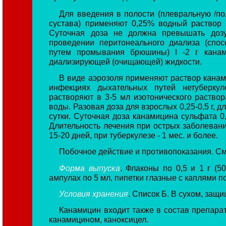
Для введения в полости (плевральную /по
сустава) применяют 0,25% водный раствор 
Суточная доза не должна превышать доз
проведении перитонеального диализа (спо
путем промывания брюшины) I -2 г кана
диализирующей (очищающей) жидкости.
В виде аэрозоля применяют раствор канам
инфекциях дыхательных путей нетуберкуле
растворяют в 3-5 мл изотонического раство
воды. Разовая доза для взрослых 0,25-0,5 г, дл
сутки. Суточная доза канамицина сульфата 0,5
Длительность лечения при острых заболевани
15-20 дней, при туберкулезе - 1 мес. и более.
Побочное действие и противопоказания. С
Форма выпуска
. Флаконы по 0,5 и 1 г (5
ампулах по 5 мл, пипетки глазные с каплями по
Условия хранения
. Список Б. В сухом, защ
Канамицин входит также в состав препарат
канамицином, каноксицел.