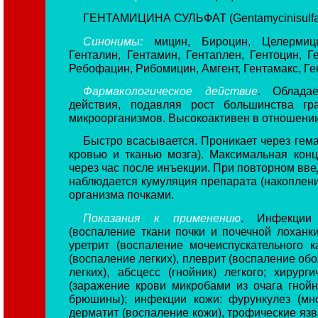
ГЕНТАМИЦИНА СУЛЬФАТ (Gentamycinisulfa
Синонимы:
мицин, Бироцин, Целермицин
Генталин, Гентамин, Гентаплен, Гентоцин, Г
Ребофацин, Рибомицин, Амгент, Гентамакс, Ге
Фармакологическое действие
. Облада
действия, подавляя рост большинства гр
микроорганизмов. Высокоактивен в отношении
Быстро всасывается. Проникает через гем
кровью и тканью мозга). Максимальная кон
через час после инъекции. При повторном введе
наблюдается кумуляция препарата (накоплени
организма почками.
Показания к применению
. Инфекции 
(воспаление ткани почки и почечной лоханки
уретрит (воспаление мочеиспускательного к
(воспаление легких), плеврит (воспаление обо
легких), абсцесс (гнойник) легкого; хирург
(заражение крови микробами из очага гнойн
брюшины); инфекции кожи: фурункулез (мн
дерматит (воспаление кожи), трофические яз