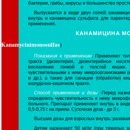
бактерии, грибы, вирусы и большинство прост
Выпускается в виде двух солей: канамиц
внутрь и канамицина сульфата для паренте
применения.
КАНАМИЦИНА МО
Kanamycinimonosulfas
)
Показания к применению
. Применяют тол
тракта (дизентерия, дизентерийное носит
воспаление тонкой и толстой кишки, 
чувствительными к нему микроорганизмами (
и др.), а также для санации (обработки) к
желудочно-кишечном тракте.
Способ применения и дозы
. Перед назн
определить чувствительность к нему микро
больного. Препарат применяют внутрь в виде
0,5-0,75 г на прием. Суточная доза - до 3 г.
Высшие дозы для взрослых внутрь: разовая - 
Детям назначают 50 мг/кг (при тяжелых за