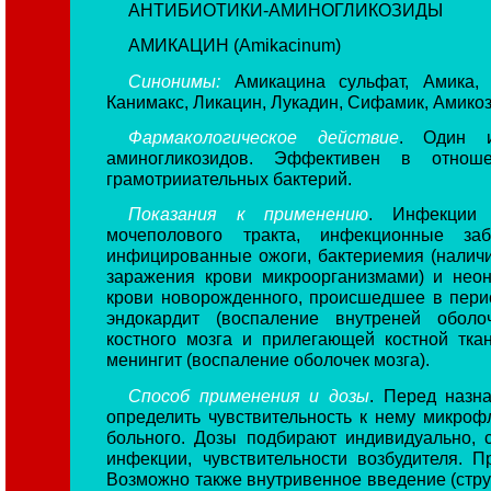
АНТИБИОТИКИ-
АМИНОГЛИКОЗИДЫ
АМИКАЦИН (Amikacinum)
Синонимы:
Амикацина сульфат, Амика, А
Канимакс, Ликацин, Лукадин, Сифамик, Амико
Фармакологическое действие
. Один и
аминогликозидов. Эффективен в отнош
грамотрииательных бактерий.
Показания к применению
. Инфекции д
мочеполового тракта, инфекционные за
инфицированные ожоги, бактериемия (наличи
заражения крови микроорганизмами) и нео
крови новорожденного, происшедшее в перио
эндокардит (воспаление внутреней оболо
костного мозга и прилегающей костной тка
менингит (воспаление оболочек мозга).
Способ применения и дозы
. Перед назн
определить чувствительность к нему микро
больного. Дозы подбирают индивидуально, 
инфекции, чувствительности возбудителя. 
Возможно также внутривенное введение (струй