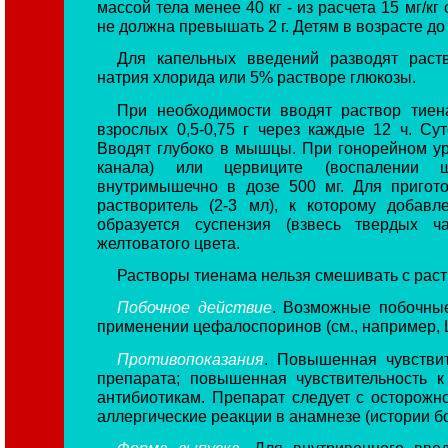
массой тела менее 40 кг - из расчета 15 мг/к
не должна превышать 2 г. Детям в возрасте до
Для капельных введений разводят раст
натрия хлорида или 5% растворе глюкозы.
При необходимости вводят раствор тие
взрослых 0,5-0,75 г через каждые 12 ч. Су
Вводят глубоко в мышцы. При гонорейном ур
канала) или цервиците (воспалении ш
внутримышечно в дозе 500 мг. Для пригот
растворитель (2-3 мл), к которому добав
образуется суспензия (взвесь твердых ч
желтоватого цвета.
Растворы тиенама нельзя смешивать с раст
Побочное действие
. Возможные побочные
применении цефалоспоринов (см., например, 
Противопоказания
. Повышенная чувствит
препарата; повышенная чувствительность
антибиотикам. Препарат следует с осторожн
аллергические реакции в анамнезе (истории б
Форма выпуска
. Для внутривенного вве