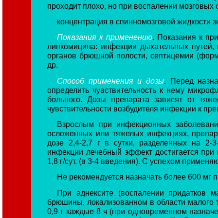
проходит плохо, но при воспалении мозговых 
концентрация в спинномозговой жидкости зн
Показания к применению
. Показания к пр
линкомицина: инфекции дыхательных путей, к
органов брюшной полости, септицемии (фор
др.
Способ применения и дозы
. Перед назн
определить чувствительность к нему микро
больного. Дозы препарата зависят от тяже
чувствительности возбудителя инфекции к пре
Взрослым при инфекционных заболевани
осложенных или тяжелых инфекциях, препар
дозе 2,4-2,7 г в сутки, разделенных на 2
инфекции лечебный эффект достигается при н
1,8 г/сут. (в 3-4 введения). С успехом применяю
Не рекомендуется назначать более 600 мг
При аднексите (воспалении придатков ма
брюшины, локализованном в области малого т
0,9 г каждые 8 ч (при одновременном назнач