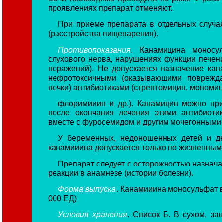
проявлениях препарат отменяют.
При приеме препарата в отдельных случа
(расстройства пищеварения).
Противопоказания
. Канамицина моносу
слухового нерва, нарушениях функции печени
поражений). Не допускается назначение ка
нефротоксичными (оказывающими поврежд
почки) антибиотиками (стрептомицин, мономи
флоримииин и др.). Канамицин можно при
после окончания лечения этими антибиоти
вместе с фуросемидом и другим мочегонными
У беременных, недоношенных детей и д
канамииина допускается только по жизненным
Препарат следует с осторожностью назнача
реакции в анамнезе (истории болезни).
Форма выпуска
. Канамииина моносульфат в 
000 ЕД)
Условия хранения
. Список Б. В сухом, з