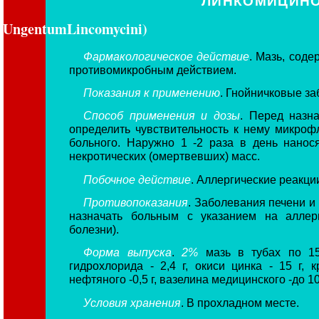
ЛИНКОМИЦИНО
UngentumLincomycini)
Фармакологическое действие
. Мазь, сод
противомикробным действием.
Показания к применению
. Гнойничковые за
Способ применения и дозы
. Перед назн
определить чувствительность к нему микро
больного. Наружно 1 -2 раза в день нанос
некротических (омертвевших) масс.
Побочное действие
. Аллергические реакци
Противопоказания
. Заболевания печени и
назначать больным с указанием на аллер
болезни).
Форма выпуска
.
2%
мазь в тубах по 15
гидрохлорида - 2,4 г, окиси цинка - 15 г, 
нефтяного -0,5 г, вазелина медицинского -до 10
Условия хранения
. В прохладном месте.