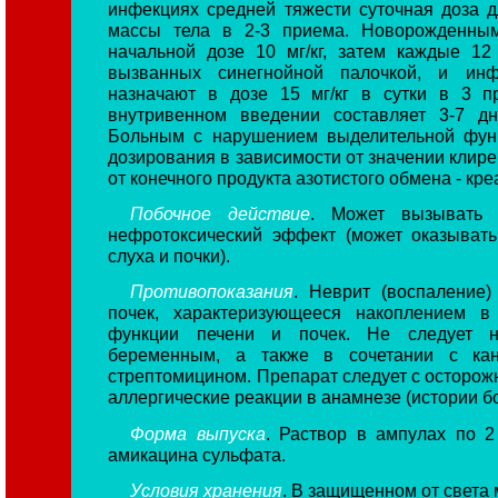
инфекциях средней тяжести суточная доза дл
массы тела в 2-3 приема. Новорожденны
начальной дозе 10 мг/кг, затем каждые 12
вызванных синегнойной палочкой, и инф
назначают в дозе 15 мг/кг в сутки в 3 п
внутривенном введении составляет 3-7 д
Больным с нарушением выделительной функ
дозирования в зависимости от значении клире
от конечного продукта азотистого обмена - кре
Побочное действие
. Может вызывать о
нефротоксический эффект (может оказыват
слуха и почки).
Противопоказания
. Неврит (воспаление)
почек, характеризующееся накоплением в
функции печени и почек. Не следует н
беременным, а также в сочетании с кан
стрептомицином. Препарат следует с осторож
аллергические реакции в анамнезе (истории б
Форма выпуска
. Раствор в ампулах по 
амикацина сульфата.
Условия хранения
. В защищенном от света 