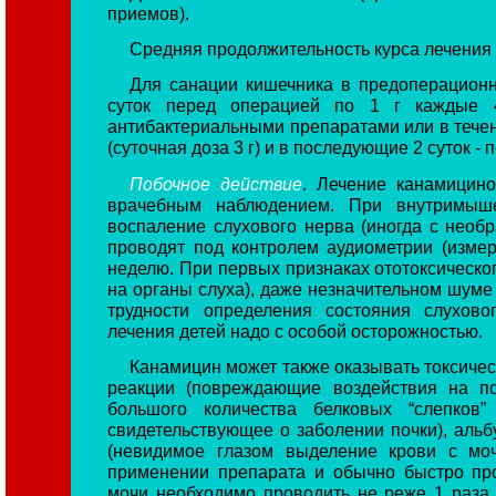
приемов).
Средняя продолжительность курса лечения -
Для санации кишечника в предоперационн
суток перед операцией по 1 г каждые 
антибактериальными препаратами или в течение 
(суточная доза 3 г) и в последующие 2 суток - по 
Побочное действие
. Лечение канамицин
врачебным наблюдением. При внутримыш
воспаление слухового нерва (иногда с необр
проводят под контролем аудиометрии (измер
неделю. При первых признаках ототоксическо
на органы слуха), даже незначительном шуме
трудности определения состояния слухов
лечения детей надо с особой осторожностью.
Канамицин может также оказывать токсичес
реакции (повреждающие воздействия на по
большого количества белковых “слепков”
свидетельствующее о заболении почки), альб
(невидимое глазом выделение крови с мо
применении препарата и обычно быстро пр
мочи необходимо проводить не реже 1 раза