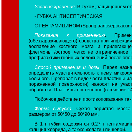
Условия хранения
. В сухом, защищенном от
- ГУБКА АНТИСЕПТИЧЕСКАЯ
С ГЕНТАМИЦИНОМ (Spongiaantisepticacum
Показания к применению
. Примен
(обеззараживающего) средства при инфекциях
воспаление костного мозга и прилегающей
флегмоны /острое, четко не отграниченное г
профилактики гнойных осложнений после опер
Способ применения и дозы
. Перед назн
определить чувствительность к нему микро
больного. Препарат в виде части пластины ил
пораженной поверхности) наносят на учас
обработки. Пластины постепенно (в течение 1
Побочное действие и противопоказания таки
Форма выпуска
. Сухая пористая масса
размером от 50*50 до 60*90 мм.
В 1 г губки содержится 0,27 г гентамици
кальция хлорида, а также желатин пищевой.