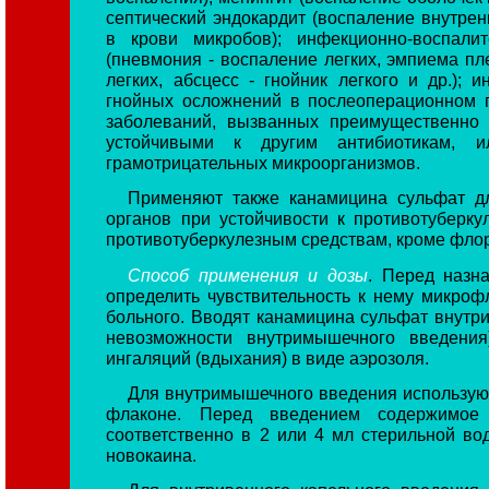
септический эндокардит (воспаление внутрен
в крови микробов); инфекционно-воспали
(пневмония - воспаление легких, эмпиема пл
легких, абсцесс - гнойник легкого и др.);
гнойных осложнений в послеоперационном 
заболеваний, вызванных преимущественно 
устойчивыми к другим антибиотикам, и
грамотрицательных микроорганизмов.
Применяют также канамицина сульфат дл
органов при устойчивости к противотуберку
противотуберкулезным средствам, кроме фло
Способ применения и дозы
. Перед назн
определить чувствительность к нему микро
больного. Вводят канамицина сульфат внутр
невозможности внутримышечного введени
ингаляций (вдыхания) в виде аэрозоля.
Для внутримышечного введения использую
флаконе. Перед введением содержимое
соответственно в 2 или 4 мл стерильной во
новокаина.