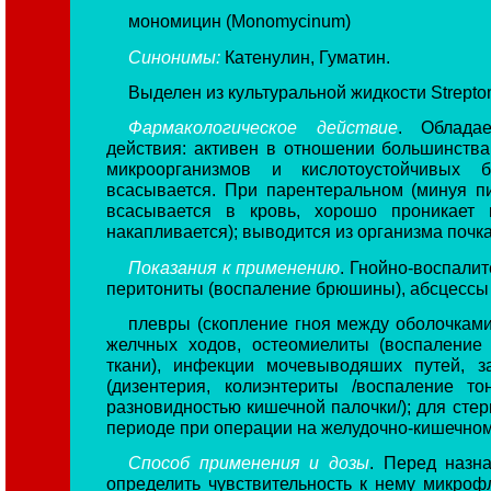
мономицин (Monomycinum)
Синонимы:
Катенулин, Гуматин.
Выделен из культуральной жидкости Streptom
Фармакологическое действие
. Облада
действия: активен в отношении большинств
микроорганизмов и кислотоустойчивых 
всасывается. При парентеральном (минуя п
всасывается в кровь, хорошо проникает 
накапливается); выводится из организма почк
Показания к применению
. Гнойно-воспали
перитониты (воспаление брюшины), абсцессы 
плевры (скопление гноя между оболочками
желчных ходов, остеомиелиты (воспаление
ткани), инфекции мочевыводяших путей, з
(дизентерия, колиэнтериты /воспаление т
разновидностью кишечной палочки/); для сте
периоде при операции на желудочно-кишечном 
Способ применения и дозы
. Перед назн
определить чувствительность к нему микро