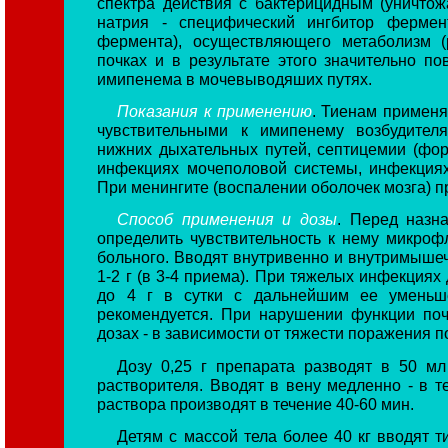
спектра действия с бактерицидным (уничто
натрия - специфический ингбитор фермен
фермента), осуществляющего метаболизм 
почках и в результате этого значительно 
имипенема в мочевыводяших путях.
Показания к применению
. Тиенам примен
чувствительными к имипенему возбудител
нижних дыхательных путей, септицемии (фо
инфекциях мочеполовой системы, инфекциях 
При менингите (воспалении оболочек мозга) п
Способ применения и дозы
. Перед назн
определить чувствительность к нему микро
больного. Вводят внутривенно и внутримышеч
1-2 г (в 3-4 приема). При тяжелых инфекциях
до 4 г в сутки с дальнейшим ее уменьш
рекомендуется. При нарушении функции по
дозах - в зависимости от тяжести поражения по 0
Дозу 0,25 г препарата разводят в 50 мл
растворителя. Вводят в вену медленно - в т
раствора производят в течение 40-60 мин.
Детям с массой тела более 40 кг вводят т