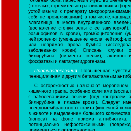
(тяжелых, стремительно развивающихся форм
устойчивыми к препарату микроорганизмами
себя не проявляющими), в том числе, кандидоз
влагалища; в месте внутривенного введен
(воспаление стенки вены с ее закупоркой)
эозинофилов в крови), тромбоцитопения (у
нейтропения (уменьшение числа нейтрофило
или непрямая проба Кумбса (исследова
заболевания крови). Описаны случаи о
билирубина (пигмента желчи), активнос
фосфатазы и лактатдегидрогеназы.
Противопоказания
. Повышенная чувствит
пенициллинам и другим беталактамным антиб
С осторожностью назначают меропенем 
кишечного тракта, особенно колитами (воспал
с заболеваниями печени (под контролем а
билирубина в плазме крови). Следует им
псевдомембранозного колита (кишечной коли
в животе и выделением большого количества 
(поноса) на фоне приема антибиотика.
потенциально нефротоксичными (повреж
применяться с осторожностью.