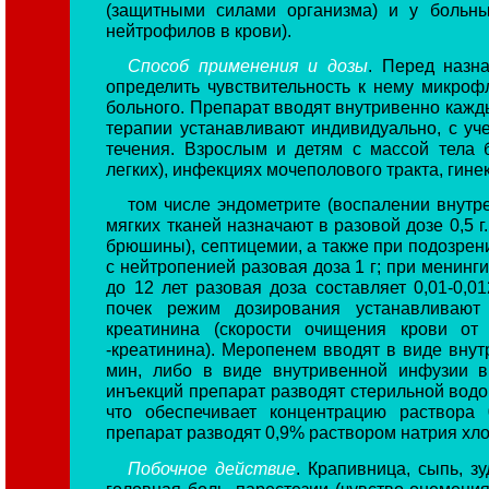
(защитными силами организма) и у больн
нейтрофилов в крови).
Способ применения и дозы
. Перед назн
определить чувствительность к нему микро
больного. Препарат вводят внутривенно кажды
терапии устанавливают индивидуально, с уч
течения. Взрослым и детям с массой тела 
легких), инфекциях мочеполового тракта, гине
том числе эндометрите (воспалении внутр
мягких тканей назначают в разовой дозе 0,5 
брюшины), септицемии, а также при подозрен
с нейтропенией разовая доза 1 г; при менингит
до 12 лет разовая доза составляет 0,01-0,0
почек режим дозирования устанавливают
креатинина (скорости очищения крови от 
-креатинина). Меропенем вводят в виде внут
мин, либо в виде внутривенной инфузии в
инъекций препарат разводят стерильной водой
что обеспечивает концентрацию раствора 
препарат разводят 0,9% раствором натрия хл
Побочное действие
. Крапивница, сыпь, зу
головная боль, парестезии (чувство онемения