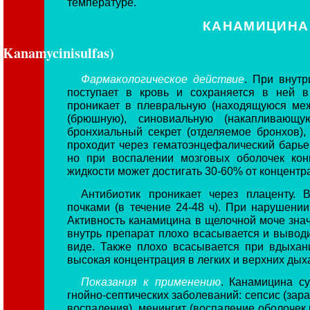
температуре.
КАНАМИЦИНА 
Kanamycinisulfas)
Фармакологическое действие
. При внут
поступает в кровь и сохраняется в ней в
проникает в плевральную (находящуюся меж
(брюшную), синовиальную (накапливающу
бронхиальный секрет (отделяемое бронхов)
проходит через гематоэнцефалический барьер
но при воспалении мозговых оболочек кон
жидкости может достигать 30-60% от концентра
Антибиотик проникает через плаценту.
почками (в течение 24-48 ч). При нарушени
Активность канамицина в щелочной моче знач
внутрь препарат плохо всасывается и вывод
виде. Также плохо всасывается при вдыхан
высокая концентрация в легких и верхних дых
Показания к применению
. Канамицина с
гнойно-септических заболеваний: сепсис (зар
воспаления), менингит (воспаление оболочек 