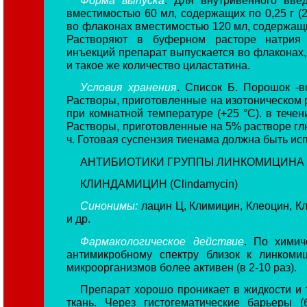
вместимостью 60 мл, содержащих по 0,25 г (2
во флаконах вместимостью 120 мл, содержащих
Растворяют в буферном расторе натрия 
инъекций препарат выпускается во флаконах,
и такое же количество циластатина.
Условия хранения
. Список Б. Порошок -в
Растворы, приготовленные на изотоническом р
при комнатной температуре (+25 °С). в течени
Растворы, приготовленные на 5% растворе глю
ч. Готовая суспензия тиенама должна быть исп
АНТИБИОТИКИ ГРУППЫ
ЛИНКОМИЦИНА
КЛИНДАМИЦИН (Clindamycin)
Синонимы:
лацин Ц, Климицин, Клеоцин, К
и др.
Фармакологическое действие
. По химич
антимикробному спектру близок к линкоми
микроорганизмов более активен (в 2-10 раз).
Препарат хорошо проникает в жидкости и 
ткань. Через гистогематические барьеры 