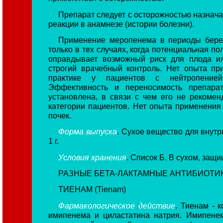
Препарат следует с осторожностью назнача
реакции в анамнезе (истории болезни).
Применение меропенема в периоды бере
только в тех случаях, когда потенциальная по
оправдывает возможный риск для плода ил
строгий врачебный контроль. Нет опыта п
практике у пациентов с нейтропение
Эффективность и переносимость препара
установлена, в связи с чем его не рекоме
категории пациентов. Нет опыта применения
почек.
Форма выпуска
. Сухое вещество для внутр
1 г.
Условия хранения
. Список Б. В сухом, защ
РАЗНЫЕ
БЕТА-ЛАКТАМНЫЕ АНТИБИОТИ
ТИЕНАМ (Tienam)
Фармакологическое действие
. Тиенам - 
имипенема и циластатина натрия. Имипенем