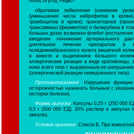
полости рта). Редко -
обратимая лейкопения (снижение уров
(уменьшение числа нейрофилов в крови)
тромбоцитов в крови); транзиторное (про
трансаминаз (ферментов) и билирубина в пла
больших дозах возможен флебит (воспаление 
введении -понижение артериального давл
длительном лечении препаратом в в
псевдомембранозного колита (кишечной коли
в животе и выделением большого количе
аллергические реакции в виде крапивницы, 
кожи всего тела с выраженным ее шелушением
(аллергической реакции немедленного типа).
Противопоказания
. Нарушения функции
осторожностью назначать больным с указани
(истории болезни).
Форма выпуска
. Капсулы 0,25 г (250 000 Е
0,5 г (500 000 ЕД). 30% раствор в ампулах по
ампуле).
Условия хранения
. Список Б. При комнатно