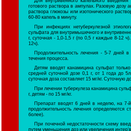
Для внутривенного капельного введения
готового раствора в ампулах. Разовую дозу а
раствора глюкозы или изотонического раство
60-80 капель в минуту.
При инфекциях нетуберкулезной этиолог
сульфата для внутримышечного и внутривенно
г, суточная - 1,0-1,5 г (по 0,5 г каждые 8-12 ч
12ч).
Продолжительность лечения - 5-7 дней в
течения процесса.
Детям вводят канамицина сульфат только
средней суточной дозе 0,1 г, от 1 года до 5ле
суточная доза составляет 15 мг/кг. Суточную д
При лечении туберкулеза канамицина сульфа
г, детям - по 15 мг/кг.
Препарат вводят 6 дней в неделю, на 7-
продолжительность лечения определяются ст
более).
При почечной недостаточности схему вве
путем уменьшения доз или увеличения интер'