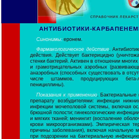
СПРАВОЧНИК ЛЕКАРС
АНТИБИОТИКИ-КАРБАПЕНЕМЫ
Синонимы:
еронем.
Фармакологическое действие
. Антибиоти
действия. Действует бактерицидно (уничтожа
стенки бактерий. Активен в отношении многи
и грамотрицательных аэробных (развивающи
анаэробных (способных существовать в отсут
числе штаммов, продуцирующих бета-
пенициллины).
Показания к применению
. Бактериальные
препарату возбудителями: инфекции нижни
инфекции мочеполовой системы, включая о
брюшной полости; гинекологические инфекции
и мягких тканей; менингит (воспаление оболо
крови микроорганизмами). Эмпирическая те
причины заболевания), включая начальную 
при подозрении на бактериальную инфекци