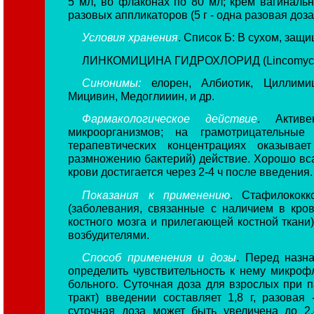
5 мл, во флаконах по 80 мл; крем вагиналь
разовых аппликаторов (5 г - одна разовая доза
Условия хранения
. Список Б: В сухом, защ
ЛИНКОМИЦИНА ГИДРОХЛОРИД (Lincomycini
Синонимы:
елорен, Албиотик, Циллимиц
Мицивин, Медоглииин, и др.
Фармакологическое действие
. Актив
микроорганизмов; на грамотрицательны
терапевтических концентрациях оказывает
размножению бактерий) действие. Хорошо вс
крови достигается через 2-4 ч после введения.
Показания к применению
. Стафилококк
(заболевания, связанные с наличием в кро
костного мозга и прилегающей костной ткани
возбудителями.
Способ применения и дозы
. Перед назн
определить чувствительность к нему микро
больного. Суточная доза для взрослых при
тракт) введении составляет 1,8 г, разовая
суточная доза может быть увеличена до 2,