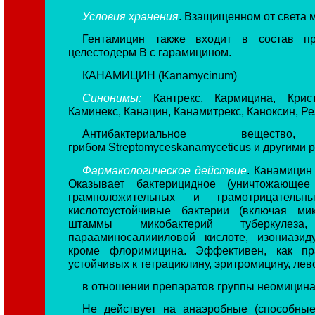
Условия хранения
. Взащищенном от света 
Гентамицин также входит в состав пре
целестодерм В с гарамицином.
КАНАМИЦИН (Kanamycinum)
Синонимы:
Кантрекс, Кармицина, Крист
Каминекс, Канацин, Канамитрекс, Каноксин, Р
Антибактериальное веществ
грибом Streptomyceskanamyceticus и другими
Фармакологическое действие
. Канамицин
Оказывает бактерицидное (уничтожающее
грамположительных и грамотрицатель
кислотоустойчивые бактерии (включая мик
штаммы микобактерий туберкулеза
парааминосалиииловой кислоте, изониази
кроме флоримицина. Эффективен, как пр
устойчивых к тетрациклину, эритромицину, лев
в отношении препаратов группы неомицина 
Не действует на анаэробные (способные