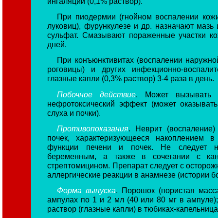
ингаляций (0,1% раствор).
При пиодермии (гнойном воспалении кожи
луковиц), фурункулезе и др. назначают мазь
сульфат. Смазывают пораженные участки кож
дней.
При конъюнктивитах (воспалении наружной
роговицы) и других инфекционно-воспали
глазные капли (0,3% раствор) 3-4 раза в день.
Побочное действие
. Может вызывать о
нефротоксический эффект (может оказыват
слуха и почки).
Противопоказания
. Неврит (воспаление)
почек, характеризующееся накоплением в
функции печени и почек. Не следует н
беременным, а также в сочетании с кан
стрептомицином. Препарат следует с осторож
аллергические реакции в анамнезе (истории б
Форма выпуска
. Порошок (пористая масс
ампулах по 1 и 2 мл (40 или 80 мг в ампуле);
раствор (глазные капли) в тюбиках-капельница