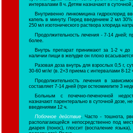
интервалами 8 ч. Детям назначают в суточной д
Внутривенно линкомицина гидрохлорид вво
капель в минуту. Перед введением 2 мл 30% 
250 мл изотонического раствора хлорида натр
Продолжительность лечения - 7-14 дней; п
более.
Внутрь препарат принимают за 1-2 ч до 
наличии пищи в желудке он плохо всасывается
Разовая доза внутрь для взрослых 0,5 г, сут
30-60 мг/кг (в. 2+3 приема с интервалами 8-12 ч
Продолжительность лечения в зависим
составляет 7-14 дней (при остеомиелите 3 неде
Больным с почечно-печеночной недост
назначают парентерально в суточной дозе, н
введениями 12 ч.
Побочное действие
. Часто - тошнота, рв
располагающейся непосредственно под мест
диарея (понос), глоссит (воспаление языка),