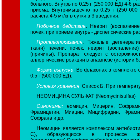
больного. Внутрь по 0,25 г (250 000 ЕД) 4-6 раз
приема. Внутримышечно по 0,25 г (250 000 
расчета 4-5 мг/кг в сутки в 3 введения.
Побочное действие
. Неврит (воспалени
почек, при приеме внутрь - диспепсические р
Противопоказания
. Тяжелые дегенерати
ткани) печени, почек, неврит (воспаление
(причины). Препарат следует с осторожно
аллергические реакции в анамнезе (истории б
Форма выпуска
. Во флаконах в комплекте с
0,5 г (500 000 ЕД).
Условия хранения
. Список Б. При температ
НЕОМИЦИНА СУЛЬФАТ (Neomycinisulfas)
Синонимы:
еомицин, Мицерин, Софрамиц
Фрамицетин, Миацин, Мицифрадин, Фрами
Софрана и др.
Неомицин является комплексом антибиоти
С), образующихся в процессе жизн
(актиномицета) Streptomycesfradiae или родс