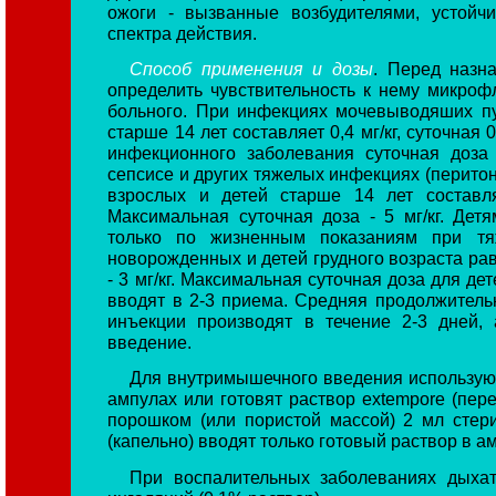
ожоги - вызванные возбудителями, устойч
спектра действия.
Способ применения и дозы
. Перед назн
определить чувствительность к нему микро
больного. При инфекциях мочевыводяших пу
старше 14 лет составляет 0,4 мг/кг, суточная 
инфекционного заболевания суточная доза
сепсисе и других тяжелых инфекциях (перитони
взрослых и детей старше 14 лет составляет 
Максимальная суточная доза - 5 мг/кг. Дет
только по жизненным показаниям при тя
новорожденных и детей грудного возраста равна 2
- 3 мг/кг. Максимальная суточная доза для дет
вводят в 2-3 приема. Средняя продолжительн
инъекции производят в течение 2-3 дней,
введение.
Для внутримышечного введения используют
ампулах или готовят раствор extempore (пер
порошком (или пористой массой) 2 мл стер
(капельно) вводят только готовый раствор в а
При воспалительных заболеваниях дыха