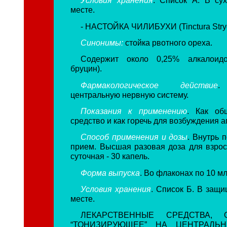
Условия хранения
. Список А. В су
месте.
- НАСТОЙКА ЧИЛИБУХИ (Tinctura Stry
Синонимы:
стойка рвотного ореха.
Содержит около 0,25% алкалоидо
бруцин).
Фармакологическое действие
.
центральную нервную систему.
Показания к применению
. Как об
средство и как горечь для возбуждения а
Способ применения и дозы
. Внутрь 
прием. Высшая разовая доза для взросл
суточная - 30 капель.
Форма выпуска
. Во флаконах по 10 м
Условия хранения
. Список Б. В защи
месте.
ЛЕКАРСТВЕННЫЕ СРЕДСТВА, 
“
ТОНИЗИРУЮЩЕЕ” НА ЦЕНТРАЛЬ