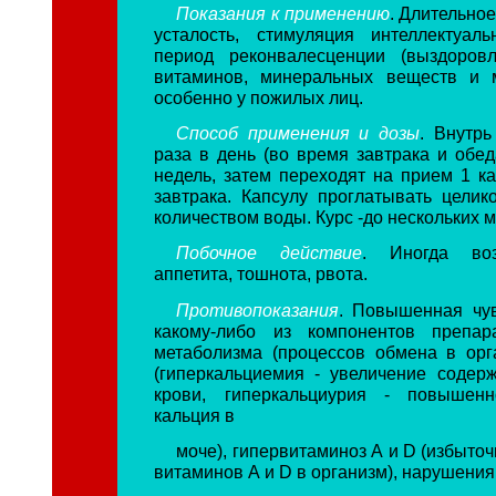
Показания к применению
. Длительно
усталость, стимуляция интеллектуаль
период реконвалесценции (выздоровл
витаминов, минеральных веществ и м
особенно у пожилых лиц.
Способ применения и дозы
. Внутрь
раза в день (во время завтрака и обед
недель, затем переходят на прием 1 к
завтрака. Капсулу проглатывать цели
количеством воды. Курс -до нескольких 
Побочное действие
. Иногда во
аппетита, тошнота, рвота.
Противопоказания
. Повышенная чув
какому-либо из компонентов препар
метаболизма (процессов обмена в орг
(гиперкальциемия - увеличение содер
крови, гиперкальциурия - повышен
кальция в
моче), гипервитаминоз А и D (избыто
витаминов А и D в организм), нарушения