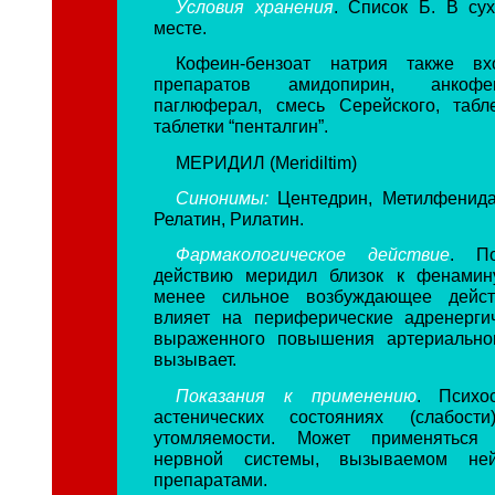
Условия хранения
. Список Б. В су
месте.
Кофеин-бензоат натрия также вх
препаратов амидопирин, анкофе
паглюферал, смесь Серейского, табле
таблетки “пенталгин”.
МЕРИДИЛ (Meridiltim)
Синонимы:
Центедрин, Метилфенида
Релатин, Рилатин.
Фармакологическое действие
. П
действию меридил близок к фенамину
менее сильное возбуждающее дейс
влияет на периферические адренерги
выраженного повышения артериально
вызывает.
Показания к применению
. Психо
астенических состояниях (слабост
утомляемости. Может применяться 
нервной системы, вызываемом нейр
препаратами.