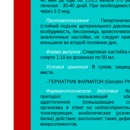
лечения - 30-40 дней. При необходимос
через 2-3 нед.
Противопоказания
. Гипертониче
(стойкий подъем артериального давлен
возбудимость, бессонница, кровоточивос
аналогичные настойки, не следует при
женьшеня во второй половине дня.
Форма выпуска
. Спиртовая настойка
спирте 1:10 во флаконах по 50 мл.
Условия хранения
. В сухом, защищ
месте.
- ГЕРИАТРИК ФАРМАТОН (Geriatric Ph
Фармакологическое действие
. Ко
препарат, оказывающий обшеу
адаптогенное (повышающее сопр
организма в ответ на неблагоприятны
тонизирующее, анаболическое (усил
белка) действие; восполняет также деф
микроэлементов.