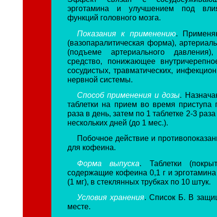
эрготамина и улучшением под вли
функций головного мозга.
Показания к применению
. Применя
(вазопаралитическая форма), артериаль
(подъеме артериального давления)
средство, понижающее внутричерепно
сосудистых, травматических, инфекцио
нервной системы.
Способ применения и дозы
. Назнача
таблетки на прием во время приступа 
раза в день, затем по 1 таблетке 2-3 раза
нескольких дней (до 1 мес.).
Побочное действие и противопоказани
для кофеина.
Форма выпуска
. Таблетки (покры
содержащие кофеина 0,1 г и эрготамина 
(1 мг), в стеклянных трубках по 10 штук.
Условия хранения
. Список Б. В защи
месте.