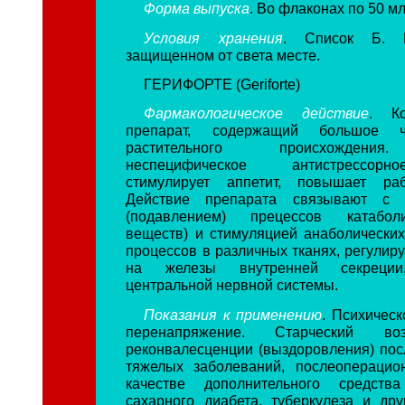
Форма выпуска
. Во флаконах по 50 мл
Условия хранения
. Список Б. В
защищенном от света месте.
ГЕРИФОРТЕ (Geriforte)
Фармакологическое действие
. Ко
препарат, содержащий большое 
растительного происхождения
неспецифическое антистрессорн
стимулирует аппетит, повышает рабо
Действие препарата связывают с и
(подавлением) прецессов катабол
веществ) и стимуляцией анаболических 
процессов в различных тканях, регули
на железы внутренней секреции
центральной нервной системы.
Показания к применению
. Психическ
перенапряжение. Старческий во
реконвалесценции (выздоровления) пос
тяжелых заболеваний, послеоперацио
качестве дополнительного средств
сахарного диабета, туберкулеза и дру