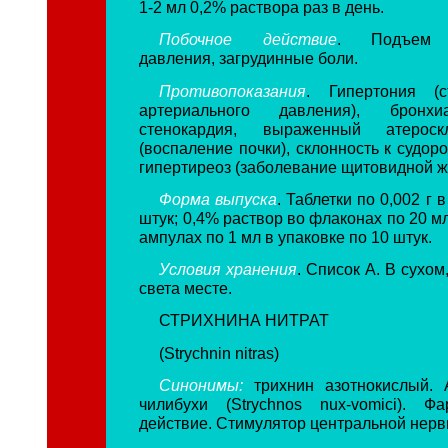
1-2 мл 0,2% раствора раз в день.
Побочное действие
. Подъем а
давления, загрудинные боли.
Противопоказания
. Гипертония (
артериального давления), бронхи
стенокардия, выраженный атероск
(воспаление почки), склонность к судо
гипертиреоз (заболевание щитовидной ж
Форма выпуска
. Таблетки по 0,002 г 
штук; 0,4% раствор во флаконах по 20 мл
ампулах по 1 мл в упаковке по 10 штук.
Условия хранения
. Список А. В сухо
света месте.
СТРИХНИНА НИТРАТ
(Strychnin nitras)
Синонимы:
трихнин азотнокислый. 
чилибухи (Strychnos nux-vomici). Фа
действие. Стимулятор центральной нерв