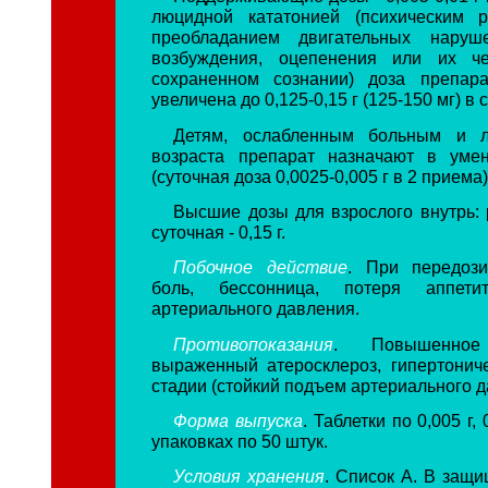
люцидной кататонией (психическим р
преобладанием двигательных нару
возбуждения, оцепенения или их ч
сохраненном сознании) доза препар
увеличена до 0,125-0,15 г (125-150 мг) в с
Детям, ослабленным больным и л
возраста препарат назначают в уме
(суточная доза 0,0025-0,005 г в 2 приема)
Высшие дозы для взрослого внутрь: р
суточная - 0,15 г.
Побочное действие
. При передози
боль, бессонница, потеря аппети
артериального давления.
Противопоказания
. Повышенное 
выраженный атеросклероз, гипертоничес
стадии (стойкий подъем артериального д
Форма выпуска
. Таблетки по 0,005 г, 
упаковках по 50 штук.
Условия хранения
. Список А. В защи