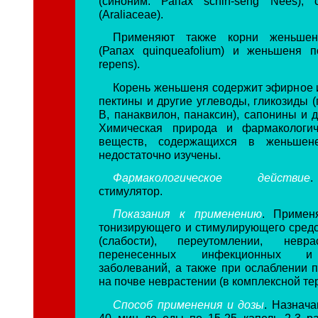
(синоним: Рапах schin-seng Nees), 
(Araliaceae).
Применяют также корни женьшеня
(Рапах quinqueafolium) и женьшеня п
repens).
Корень женьшеня содержит эфирное 
пектины и другие углеводы, гликозиды 
В, панаквилон, панаксин), сапонины и 
Химическая природа и фармакологич
веществ, содержащихся в женьшен
недостаточно изучены.
Фармакологическое действие
стимулятор.
Показания к применению
. Примен
тонизирующего и стимулирующего средс
(слабости), переутомлении, невра
перенесенных инфекционных и
заболеваний, а также при ослаблении 
на почве неврастении (в комплексной те
Способ применения и дозы
. Назнача
40 мин до еды по 15-25 капель 2-3 ра