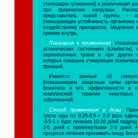
утилизации /усвоения/) и увеличивает р
при физических нагрузках. Рассма
представитель новой группы - акт
(повышающих устойчивость организма 
воздействиям) препаратов. Медленно 
приеме внутрь.
Показания к применению
. Назнача
астенических состояниях (слабости), 
перенесенных травм и при других с
которых показана стимуляция психическ
функций.
Имеются данные об иммунос
(повышающем защитные силы органи
бемитила и его эффективности в с
комплексной терапии некоторых
заболеваний.
Способ применения и дозы
. При
после еды по 0,25-0,5 г 2-3 раза вден
-0,5-1 г. Курс лечения 10-20 дней подряд
3-5 дней с промежутками 2-5 дней. 
процессе лечения принимать пищу, бога