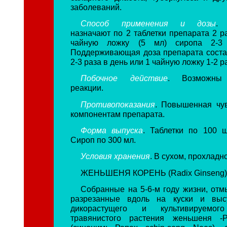
заболеваний.
Способ применения и дозы
. 
назначают по 2 таблетки препарата 2 р
чайную ложку (5 мл) сиропа 2-3
Поддерживающая доза препарата состав
2-3 раза в день или 1 чайную ложку 1-2 р
Побочное действие
. Возможны 
реакции.
Противопоказания
. Повышенная чув
компонентам препарата.
Форма выпуска
. Таблетки по 100 ш
Сироп по 300 мл.
Условия хранения
. В сухом, прохладн
ЖЕНЬШЕНЯ КОРЕНЬ (Radix Ginseng
Собранные на 5-6-м году жизни, отм
разрезанные вдоль на куски и выс
дикорастущего и культивируемого
травянистого растения женьшеня -Pa