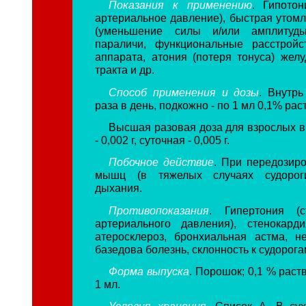
Показания к применению
. Гипото
артериальное давление), быстрая утомл
(уменьшение силы и/или амплитуд
параличи, функциональные расстройс
аппарата, атония (потеря тонуса) желу
тракта и др.
Способ применения и дозы
. Внутрь
раза в день, подкожно - по 1 мл 0,1% рас
Высшая разовая доза для взрослых в
- 0,002 г, суточная - 0,005 г.
Побочное действие
. При передозир
мышц (в тяжелых случаях судороги
дыхания.
Противопоказания
. Гипертония (
артериального давления), стенокард
атеросклероз, бронхиальная астма, не
базедова болезнь, склонность к судорога
Форма выпуска
. Порошок; 0,1 % раст
1 мл.