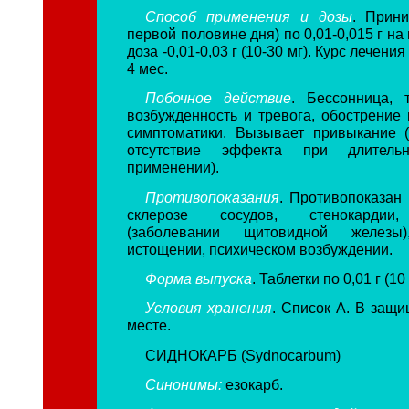
Способ применения и дозы
. Прини
первой половине дня) по 0,01-0,015 г на
доза -0,01-0,03 г (10-30 мг). Курс лечения 
4 мес.
Побочное действие
. Бессонница, 
возбужденность и тревога, обострение 
симптоматики. Вызывает привыкание 
отсутствие эффекта при длитель
применении).
Противопоказания
. Противопоказан 
склерозе сосудов, стенокардии,
(заболевании щитовидной железы
истощении, психическом возбуждении.
Форма выпуска
. Таблетки по 0,01 г (10 
Условия хранения
. Список А. В защи
месте.
СИДНОКАРБ (Sydnocarbum)
Синонимы:
езокарб.