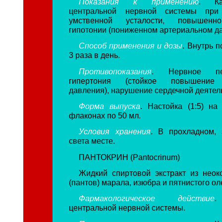
Показания к применению
. Ка
центральной нервной системы при
умственной усталости, повышенно
гипотонии (пониженном артериальном да
Способ применения и дозы
. Внутрь п
3 раза в день.
Противопоказания
. Нервное пер
гипертония (стойкое повышение 
давления), нарушение сердечной деятел
Форма выпуска
. Настойка (1:5) н
флаконах по 50 мл.
Условия хранения
. В прохладном,
света месте.
ПАНТОКРИН (Pantocrinum)
Жидкий спиртовой экстракт из неок
(пантов) марала, изюбра и пятнистого ол
Фармакологическое действие
.
центральной нервной системы.