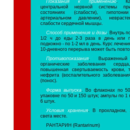
Показания к применению
. Ка
центральной нервной системы при
состояниях (слабости), гипотони
артериальном давлении), неврасте
слабости сердечной мышцы.
Способ применения и дозы
. Внутрь п
1/2 ч до еды 2-3 раза в день или п
подкожно - по 1-2 мл в день. Курс лечения
10-дневного перерыва может быть повто
Противопоказания
. Выраженный 
органические заболевания сердца,
повышенная свертываемость крови,
нефрита (воспалительного заболевания
(понос).
Форма выпуска
. Во флаконах по 50
упаковке по 50 и 150 штук; ампулы по 1 
6 штук.
Условия хранения
. В прохладном,
света месте.
РАНТАРИН (Rantarinum)