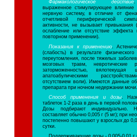
Фармакологическое действие
выраженное стимулирующее влияние 
нервную систему, в отличие от фен
отчетливой периферической симпат
активности, не вызывает привыкания 
ослабление или отсутствие эффекта 
повторном применении).
Показания к применению
. Астенич
(слабость) в результате физического
переутомления, после тяжелых заболев
мозговых травм, невротические р
заторможенностью, вялотекущая
апатоабулическими расстройства
отсутствием воли). Имеются данные о
препарата при ночном недержании мочи
Способ применения и дозы
. Наз
таблеток 1-2 раза в день в первой полов
Дозы подбирают индивидуально. Н
составляет обычно 0,005 г (5 мг); при н
постепенно повышают у взрослых до 0,01
сутки.
Поддерживающие дозы - 0,005-0,01 г