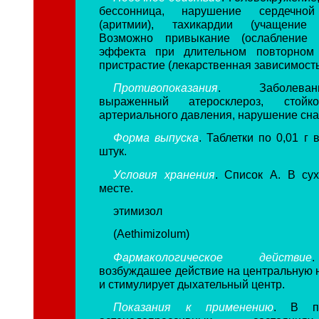
бессонница, нарушение сердечной
(аритмии), тахикардии (учащение 
Возможно привыкание (ослабление 
эффекта при длительном повторном
пристрастие (лекарственная зависимость
Противопоказания
. Заболеван
выраженный атеросклероз, стой
артериального давления, нарушение сна
Форма выпуска
. Таблетки по 0,01 г 
штук.
Условия хранения
. Список А. В су
месте.
этимизол
(Aethimizolum)
Фармакологическое действие
возбуждашее действие на центральную 
и стимулирует дыхательный центр.
Показания к применению
. В пс