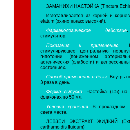
ЗАМАНИХИ НАСТОЙКА (Tinctura Echin
Изготавливается из корней и корне
elatum (эхинопанакс высокий).
Фармакологическое действие
стимулятор.
Показания к применению
. К
стимулирующее центральную нервну
гипотонии (пониженном артериальн
астенических (слабости) и депрессивны
состояниях.
Способ применения и дозы
. Внутрь п
3 раза в день.
Форма выпуска
. Настойка (1:5) н
флаконах по 50 мл.
Условия хранения
. В прохладном,
света месте.
ЛЕВЗЕИ ЭКСТРАКТ ЖИДКИЙ (Extra
carthamoidis fluidum)