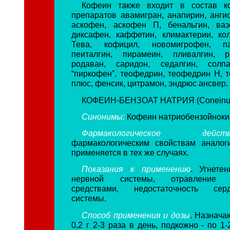
Кофеин также входит в состав к
препаратов авамигран, анапирин, ангис
аскофен, аскофен П, бенальгин, ваз
диксафен, каффетин, климактерии, кол
Тева, кофицил, новомигрофен, па
пеиталгин, пирамеин, пливалгин, р
родаван, саридон, седалгин, солпа
“пиркофен”, теофедрин, теофедрин Н, 
плюс, фенсик, цитрамон, эндрюс ансвер.
КОФЕИН-БЕНЗОАТ НАТРИЯ (Coneinum 
Синонимы:
Кофеин натриобензойноки
Фармакологическое действ
фармакологическим свойствам аналог
применяется в тех же случаях.
Показания к применению
. Угнете
нервной системы, отравление н
средствами, недостаточность серде
системы.
Способ применения и дозы
. Назначаю
0,2 г 2-3 раза в день, подкожно - по 