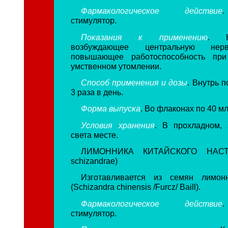
Фармакологическое действие
стимулятор.
Показания к применению
. К
возбуждающее центральную нерв
повышающее работоспособность при
умственном утомлении.
Способ применения и дозы
. Внутрь п
3 раза в день.
Форма выпуска
. Во флаконах по 40 мл
Условия хранения
. В прохладном,
света месте.
ЛИМОННИКА КИТАЙСКОГО НАСТОЙ
schizandrae)
Изготавливается из семян лимонн
(Schizandra chinensis /Furcz/ Baill).
Фармакологическое действие
стимулятор.