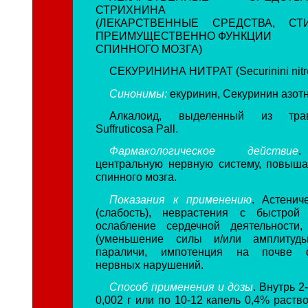
СТРИХНИНА
(ЛЕКАРСТВЕННЫЕ СРЕДСТВА, СТ
ПРЕИМУЩЕСТВЕННО
ФУНКЦИИ
СПИННОГО МОЗГА)
СЕКУРИНИНА НИТРАТ (Securinini nitr
Синонимы:
екуринин, Секуринин азот
Алкалоид, выделенный из тра
Suffruticosa Pall.
Фармакологическое действие
.
центральную нервную систему, повыша
спинного мозга.
Показания к применению
. Астенич
(слабость), неврастения с быстрой 
ослабление сердечной деятельности
(уменьшение силы и/или амплитуд
параличи, импотенция на почве ф
нервных нарушений.
Способ применения и дозы
. Внутрь 2
0,002 г или по 10-12 капель 0,4% раств