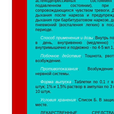
астенодепрессивных состояния
подавленном состоянии), при з
сопровождающихся чувством тревоги. 
дыхания после наркоза и предупрежд
дыхания при барбитуратовом наркозе, д
пневмоний (воспаления легких) в по
периоде.
Способ применения и дозы
. Внутрь по
в день, внутривенно (медленно)
внутримышечно и подкожно - по 4-5 мл 1
Побочное действие
. Тошнота, рвот
возбуждение.
Противопоказания
. Возбуждение
нервной системы.
Форма выпуска
. Таблетки по 0,1 г 
штук; 1% и 1,5% раствор в ампулах по 3 
10 штук.
Условия хранения
. Список Б. В защи
месте.
ЛЕКАРСТВЕННЫЕ СРЕДСТ