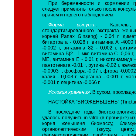
При беременности и кормлении г
следует применять только после консул
врачом и под его наблюдением.
Форма выпуска
. Капсулы, 
стандартизированного экстракта жен
корней Рапах Ginseng) - 0,04 г, диме
битартрата - 0,026 г, витамина А -4000
-0,002 г, витамина 82 - 0,002 г, витами
витамина В|2 - 1 мкг, витамина С -0,06 г
ME, витамина Е - 0,01 г, никотинамида -
пантотената -0,01 г, рутина -0,02 г, желез
-0,0903 г, фосфора -0,07 г, фтора -0,0002 
калия - 0,008 г, марганца - 0,001 г, магн
-0,001 г, лецитина -0,066 г.
Условия хранения
. В сухом, прохладн
НАСТОЙКА “БИОЖЕНЬШЕНЬ” (Tincture 
В последние годы биотехнологиче
удалось получить in vitro (в пробирке) и
корня женьшеня биомассу, близку
органолептическим (вкусу, цве
фармакологическим свойствам к пр