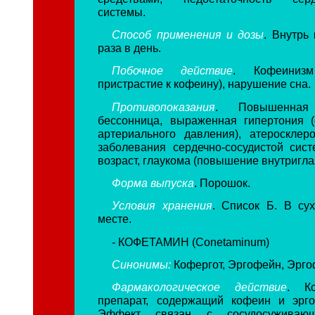
системы.
Способ применения и дозы
. Внутрь 
раза в день.
Побочное действие
. Кофеинизм
пристрастие к кофеину), нарушение сна.
Противопоказания
. Повышенная 
бессонница, выраженная гипертония 
артериального давления), атеросклеро
заболевания сердечно-сосудистой сист
возраст, глаукома (повышение внутригла
Форма выпуска
. Порошок.
Условия хранения
. Список Б. В су
месте.
- КОФЕТАМИН (Conetaminum)
Синонимы:
Кофергот, Эргофейн, Эрг
Фармакологическое действие
. Ко
препарат, содержащий кофеин и эрго
Эффект связан с сосудосуживаю