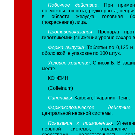
Побочное действие
. При примен
возможны тошнота, редко рвота, непр
в области желудка, головная бо
(покраснение) лица.
Противопоказания
. Препарат прот
гипогликемии (снижении уровня сахара в
Форма выпуска
. Таблетки по 0,125 и
оболочкой, в упаковке по 100 штук.
Условия хранения
. Список Б. В защи
месте.
КОФЕИН
(Cofleinum)
Синонимы:
Кафеин, Гуаранин, Теин.
Фармакологическое действие
.
центральной нервной системы.
Показания к применению
. Угнете
нервной системы, отравление н
средствами, недостаточность серде