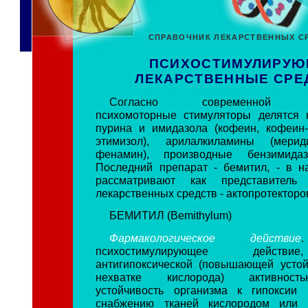
СПРАВОЧНИК ЛЕКАРСТВЕННЫХ С
ПСИХОСТИМУЛИРУ
ЛЕКАРСТВЕННЫЕ СРЕ
Согласно современной кл
психомоторные стимуляторы делятся 
пурина и имидазола (кофеин, кофеин-
этимизол), арилалкиламины (мерид
фенамин), производные бензимидаз
Последний препарат - бемитил, - в 
рассматривают как представитель
лекарственных средств - актопротекторо
БЕМИТИЛ (Bemithylum)
Фармакологическое действие
психостимулирующее действи
антигипоксической (повышающей устой
нехватке кислорода) активност
устойчивость организма к гипоксии 
снабжению тканей кислородом или 