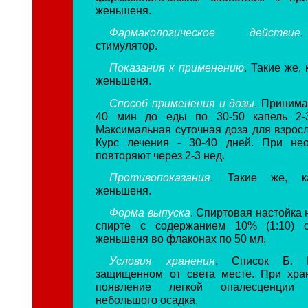
женьшеня.
Фармакологическое действие
стимулятор.
Показания к применению
. Такие же,
женьшеня.
Способ применения и дозы
. Принима
40 мин до еды по 30-50 капель 2-
Максимальная суточная доза для взросл
Курс лечения - 30-40 дней. При нео
повторяют через 2-3 нед.
Противопоказания
. Такие же, к
женьшеня.
Форма выпуска
. Спиртовая настойка
спирте с содержанием 10% (1:10) 
женьшеня во флаконах по 50 мл.
Условия хранения
. Список Б. В
защищенном от света месте. При хра
появление легкой опалесценции
небольшого осадка.