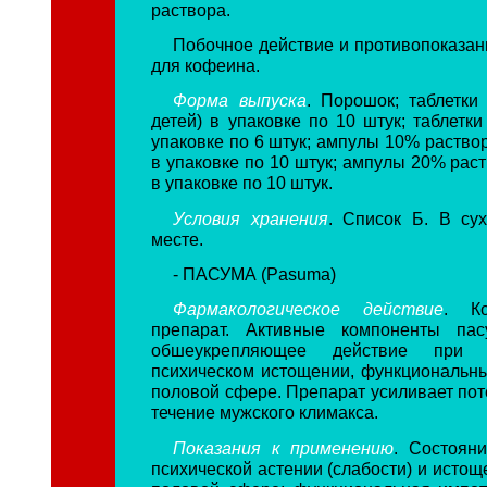
раствора.
Побочное действие и противопоказани
для кофеина.
Форма выпуска
. Порошок; таблетки 
детей) в упаковке по 10 штук; таблетки 
упаковке по 6 штук; ампулы 10% раствор
в упаковке по 10 штук; ампулы 20% раст
в упаковке по 10 штук.
Условия хранения
. Список Б. В су
месте.
- ПАСУМА (Pasuma)
Фармакологическое действие
. Ко
препарат. Активные компоненты па
обшеукрепляющее действие при 
психическом истощении, функциональн
половой сфере. Препарат усиливает пот
течение мужского климакса.
Показания к применению
. Состоян
психической астении (слабости) и истощ