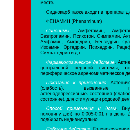
месте.
Сиднокарб также входит в препарат д
ФЕНАМИН (Phenaminum)
Синонимы:
Амфетамин, Амфетам
Безпропамин, Психотон, Симпамин, Акт
Амфамин, Амфедрин, Бензедрин сул
Изоамин, Ортедрин, Психедрин, Раце
Симпатедрин и др.
Фармакологическое действие
. Акти
центральной нервной системы, ок
периферическое адреномиметическое де
Показания к применению
. Астенич
(слабость), вызванные пере
астенодепрессивные. состояния (слабос
состояние), для стимуляции родовой дея
Способ применения и дозы
. Вну
половину дня) по 0,005-0,01 г в день.
подбирать индивидуально.
Побочное действие
. Головокружение,