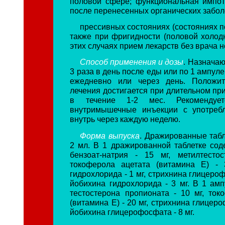
половой сфере; функциональная импо
после перенесенных органических забол
прессивных состояниях (состояниях п
также при фригидности (половой холод
этих случаях прием лекарств без врача 
Способ применения и дозы
. Назначаю
3 раза в день после еды или по 1 ампу
ежедневно или через день. Положи
лечения достигается при длительном пр
в течение 1-2 мес. Рекомендует
внутримышечные инъекции с употребл
внутрь через каждую неделю.
Форма выпуска
. Дражированные табл
2 мл. В 1 дражированной таблетке сод
бензоат-натрия - 15 мг, метилтесто
токоферола ацетата (витамина Е) - 
гидрохлорида - 1 мг, стрихнина глицероф
йобихина гидрохлорида - 3 мг. В 1 амп
тестостерона пропионата - 10 мг, ток
(витамина Е) - 20 мг, стрихнина глицеро
йобихина глицерофосфата - 8 мг.