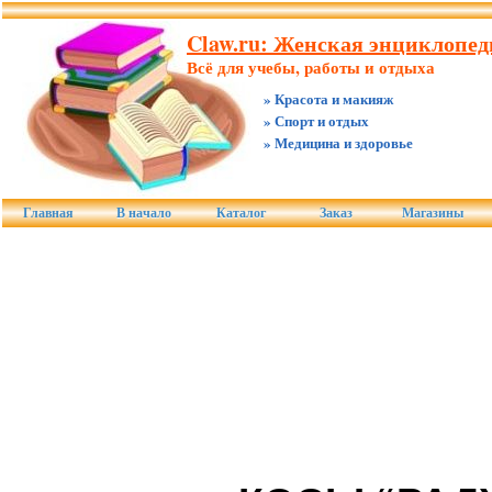
Claw.ru: Женская энциклопед
Всё для учебы, работы и отдыха
» Красота и макияж
» Спорт и отдых
» Медицина и здоровье
Главная
В начало
Каталог
Заказ
Магазины