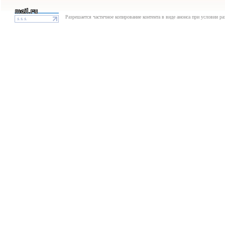
Разрешается частичное копирование контента в виде анонса при условии р