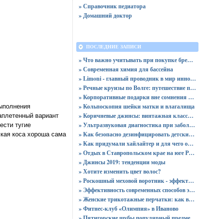
» Справочник педиатора
» Домашний доктор
ПОСЛЕДНИЕ ЗАПИСИ
» Что важно учитывать при покупке брендовой одежды
» Современная химия для бассейна
» Limoni - главный проводник в мир инновационной корейской косметики
» Речные круизы по Волге: путешествие по главной реке России
» Корпоративные подарки вне сомнения и забот
» Кольпоскопия шейки матки и влагалища
выполнения
» Коричневые джинсы: винтажная классика с безграничными возможностями
заплетенный вариант
» Ультразвуковая диагностика при заболеваниях желудочно-кишечного тракта
ести тугие
» Как безопасно дезинфицировать детские игрушки?
ская коса хороша сама
» Как придумали хайлайтер и для чего он нужен
» Отдых в Ставропольском крае на юге России. Кавказские минеральные воды
» Джинсы 2019: тенденции моды
» Хотите изменить цвет волос?
» Роскошный меховой воротник - эффектное украшение вашего пальто
» Эффективность современных способов эпиляции
» Женские трикотажные перчатки: как выбрать аксессуар и ухаживать за ним?
» Фитнес-клуб «Олимпия» в Иваново
» Пятигорские шубы популярный предмет гардероба среди столичных модниц