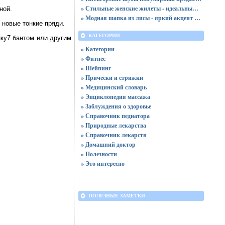
» Стильные женские жилеты - идеальный вариант для создания модного образа
ной.
» Модная шапка из лисы - яркий акцент зимнего образа
 новые тонкие пряди.
КАТЕГОРИИ
нку7 бантом или другим
» Категории
» Фитнес
» Шейпинг
» Прически и стрижки
» Медицинский словарь
» Энциклопедия массажа
» Заблуждения о здоровье
» Справочник педиатора
» Природные лекарства
» Справочник лекарств
» Домашний доктор
» Полезности
» Это интересно
ПОЛЕЗНЫЕ ЗАМЕТКИ