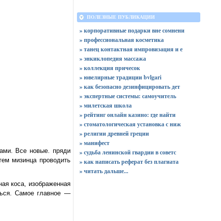
ПОЛЕЗНЫЕ ПУБЛИКАЦИИ
» корпоративные подарки вне сомнени
» профессиональная косметика
» танец контактная импровизация и е
» энкиклопедия массажа
» коллекция причесок
» ювелирные традиции bvlgari
» как безопасно дезинфицировать дет
» экспертные системы: самоучитель
» милетская школа
» рейтинг онлайн казино: где найти
» стоматологическая установка с ниж
» религии древней греции
» манифест
ами. Все новые. пряди
» судьба ленинской гвардии в советс
тем мизинца проводить
» как написать реферат без плагиата
»
читать дальше...
ная коса, изображенная
ться. Самое главное —