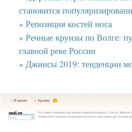
становится популяризированн
»
Репозиция костей носа
»
Речные круизы по Волге: п
главной реке России
»
Джинсы 2019: тенденции м
В начало
Архивы
Что важно учитывать при покупке брендовой одежды | Claw.ru: Женская э
Разрешается частичное копирование контента в виде анонса при условии р