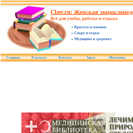
Claw.ru: Женская энциклопеди
Всё для учебы, работы и отдыха
» Красота и макияж
» Спорт и отдых
» Медицина и здоровье
Главная
В начало
Каталог
Заказ
Магазины