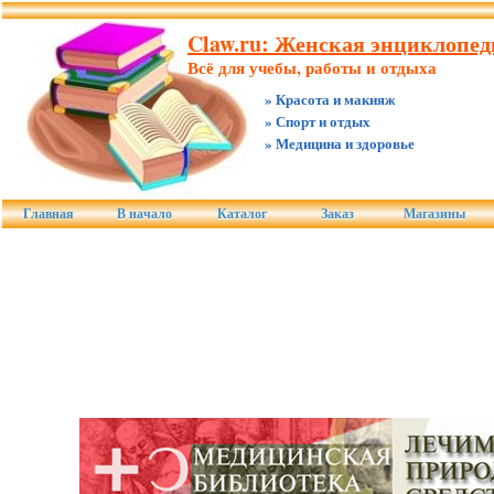
Claw.ru: Женская энциклопеди
Всё для учебы, работы и отдыха
» Красота и макияж
» Спорт и отдых
» Медицина и здоровье
Главная
В начало
Каталог
Заказ
Магазины