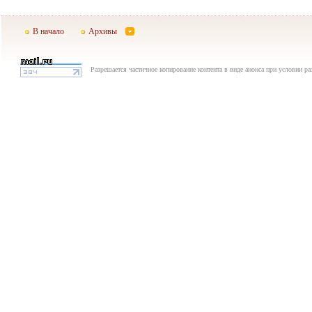
В начало
Архивы
Разрешается частичное копирование контента в виде анонса при условии р