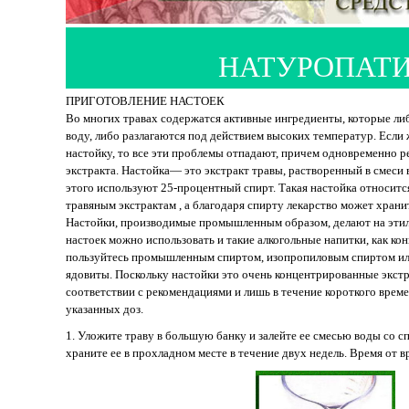
НАТУРОПАТ
ПРИГОТОВЛЕНИЕ НАСТОЕК
Во многих травах содержатся активные ингредиенты, которые либ
воду, либо разлагаются под действием высоких температур. Если 
настойку, то все эти проблемы отпадают, причем одновременно р
экстракта. Настойка— это экстракт травы, растворенный в смеси
этого используют 25-процентный спирт. Такая настойка относит
травяным экстрактам , а благодаря спирту лекарство может хранит
Настойки, производимые промышленным образом, делают на этил
настоек можно использовать и такие алкогольные напитки, как кон
пользуйтесь промышленным спиртом, изопропиловым спиртом ил
ядовиты. Поскольку настойки это очень концентрированные экстр
соответствии с рекомендациями и лишь в течение короткого врем
указанных доз.
1. Уложите траву в большую банку и залейте ее смесью воды со с
храните ее в прохладном месте в течение двух недель. Время от в